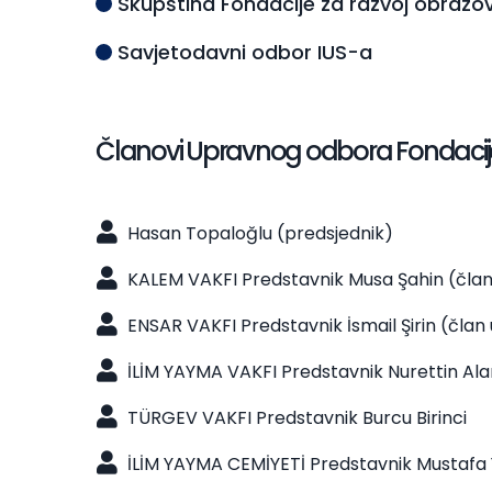
Skupština Fondacije za razvoj obrazo
Savjetodavni odbor IUS-a
Članovi Upravnog odbora Fondacije i
Hasan Topaloğlu (predsjednik)
KALEM VAKFI Predstavnik Musa Şahin (čla
ENSAR VAKFI Predstavnik İsmail Şirin (čla
İLİM YAYMA VAKFI Predstavnik Nurettin Ala
TÜRGEV VAKFI Predstavnik Burcu Birinci
İLİM YAYMA CEMİYETİ Predstavnik Mustafa 