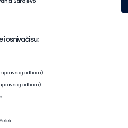
vanja Sarajevo
 osnivači su:
n upravnog odbora)
n upravnog odbora)
n
Yelek