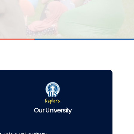
Explore
Our University