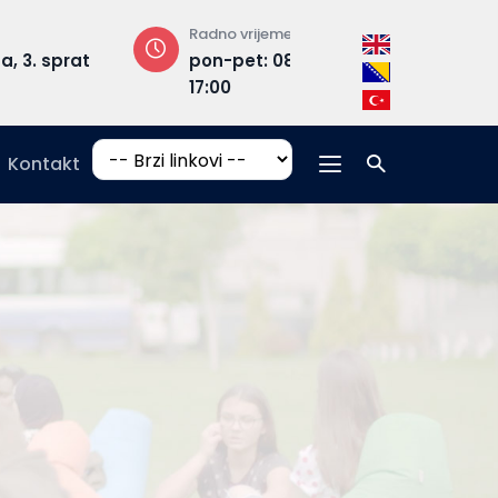
Radno vrijeme
Adresa
rat
pon-pet: 08:30 –
Hrasnička ce
17:00
15, 71210 Ilidža
Kontakt