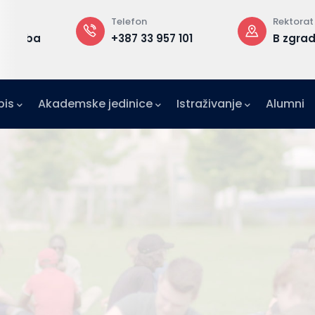
Telefon
Rektorat
+387 33 957 101
B zgrada, 3. sp
pis
Akademske jedinice
Istraživanje
Alumni
IFE)
zetništvo (IAE-IUS)
Ured za međunarodnu suradnju (IRO)