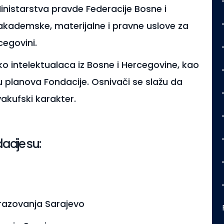
inistarstva pravde Federacije Bosne i
 akademske, materijalne i pravne uslove za
egovini.
iko intelektualaca iz Bosne i Hercegovine, kao
u planova Fondacije. Osnivači se slažu da
vakufski karakter.
acije su:
brazovanja Sarajevo