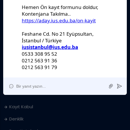
Stratejik Plan
IUS Statüs
Yönetmelikler
Kanunlar
Kararlar
Politikalar
Raporlar
Formlar
Kayıt Kabul
Denklik