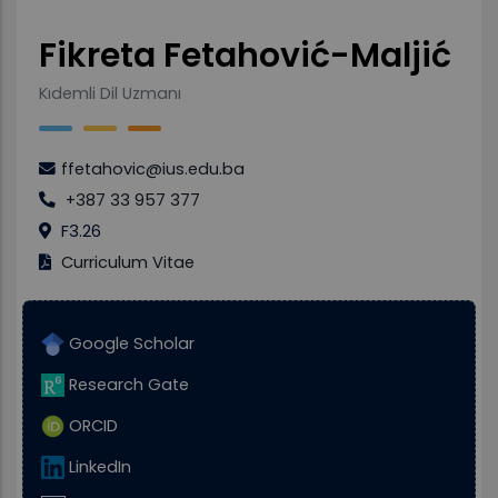
Fikreta Fetahović-Maljić
Kıdemli Dil Uzmanı
ffetahovic@ius.edu.ba
+387 33 957 377
F3.26
Curriculum Vitae
Google Scholar
Research Gate
ORCID
LinkedIn