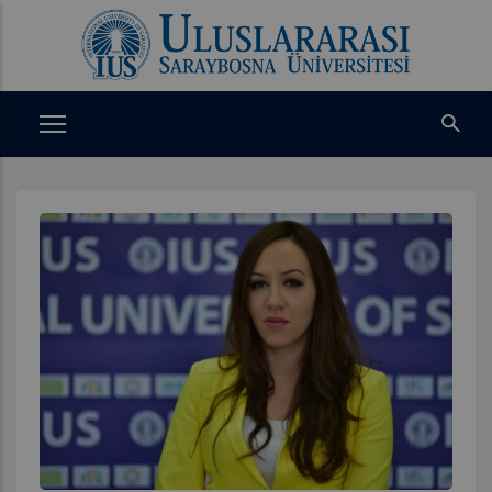
Ana
içeriğe
atla