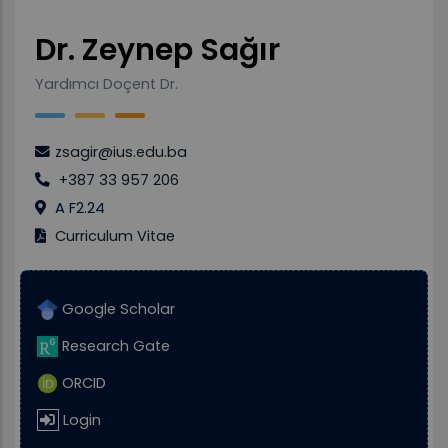
Dr. Zeynep Sağır
Yardımcı Doçent Dr.
zsagir@ius.edu.ba
+387 33 957 206
A F2.24
Curriculum Vitae
Google Scholar
Research Gate
ORCID
Login