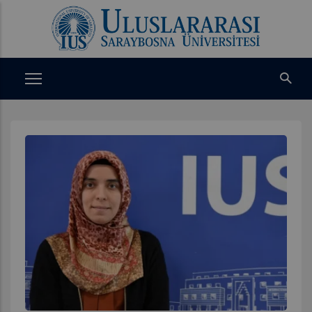
Ana
içeriğe
atla