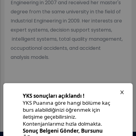
Engineering in 2007 and received her master's
degree from the same university in the field of
Industrial Engineering in 2009. Her interests are
expert systems, decision support systems,
intelligent systems, total quality management,
occupational accidents, and accident
analysis models.