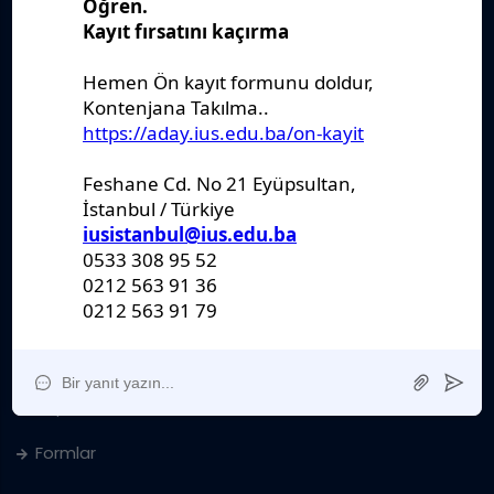
Önemli Belgeler
Stratejik Plan
IUS Statüs
Yönetmelikler
Kanunlar
Kararlar
Politikalar
Raporlar
Formlar