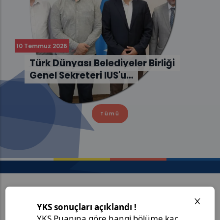
10 Temmuz 2026
Türk Dünyası Belediyeler Birliği
Genel Sekreteri IUS'u…
Tümü