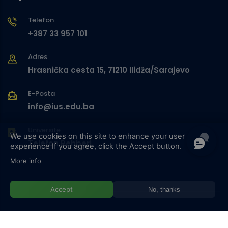
Telefon
+387 33 957 101
Adres
Hrasnička cesta 15, 71210 Ilidža/Sarajevo
E-Posta
info@ius.edu.ba
Üniversite
We use cookies on this site to enhance your user
Telefon Rehberi
experience
If you agree, click the Accept button.
More info
Accept
No, thanks
© Copyright
Uluslararası Saraybosna Üniversitesi
. All Rights