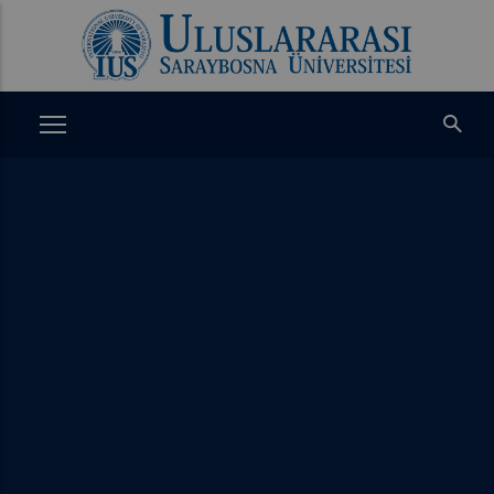
Ana
içeriğe
atla