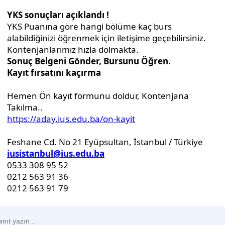
 zvanja - Docent -
stika: Prevođenje i
e
zvanja - Viši asistent -
 odnosi i Komparativna
 zvanja - Docent -