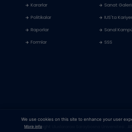
Kararlar
Sanat Galeri
Politikalar
IUS'ta Kariye
Raporlar
Sanal Kampü
Formlar
SSS
We use cookies on this site to enhance your user exp
© Copyright
Uluslararası Saraybosna Üniversitesi
. Al
More info