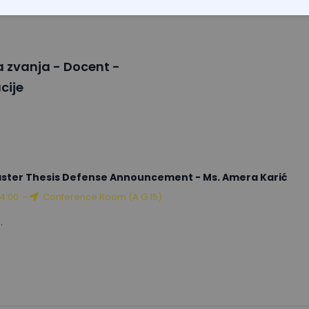
 zvanja - Docent -
cije
ster Thesis Defense Announcement - Ms. Amera Karić
14:00
-
Conference Room (A G.15)
.