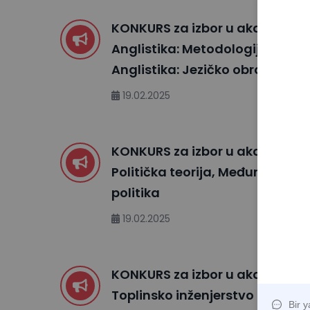
KONKURS za izbor u akademska
Anglistika: Metodologija, Angli
Anglistika: Jezičko obrazovanj
19.02.2025
KONKURS za izbor u akademska 
Politička teorija, Međunarodni
politika
19.02.2025
KONKURS za izbor u akademska
Toplinsko inženjerstvo