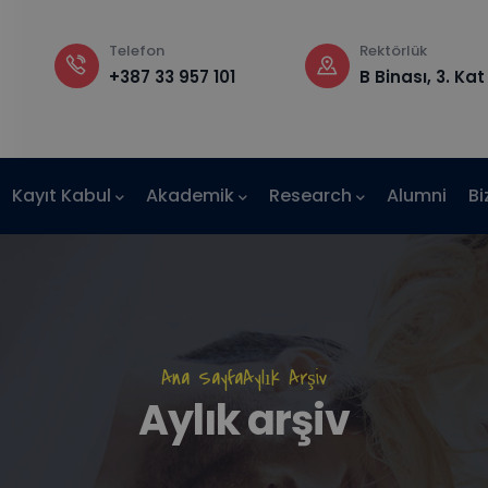
Telefon
Rektörlük
+387 33 957 101
B Binası, 3. Kat
Kayıt Kabul
Akademik
Research
Alumni
Bi
AE-IUS)
Sayfa
Ana Sayfa
Aylık Arşiv
Aylık arşiv
yolu