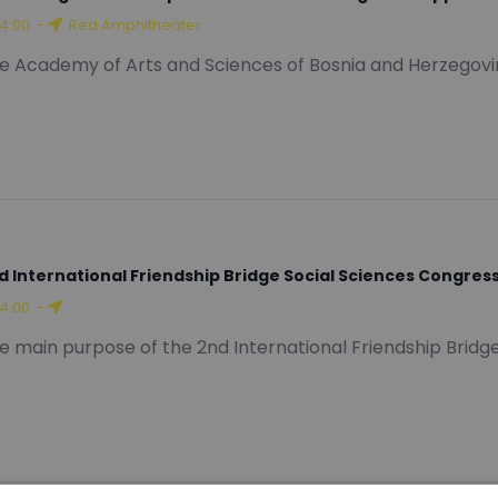
14:00
-
Red Amphitheater
e Academy of Arts and Sciences of Bosnia and Herzegovin
d International Friendship Bridge Social Sciences Congres
14:00
-
e main purpose of the 2nd International Friendship Bridge