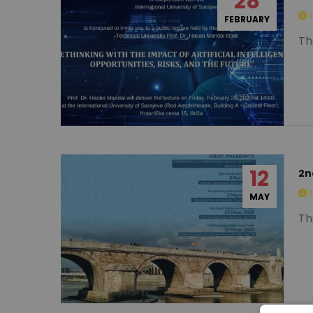
28
FEBRUARY
Th
12
2n
MAY
Th