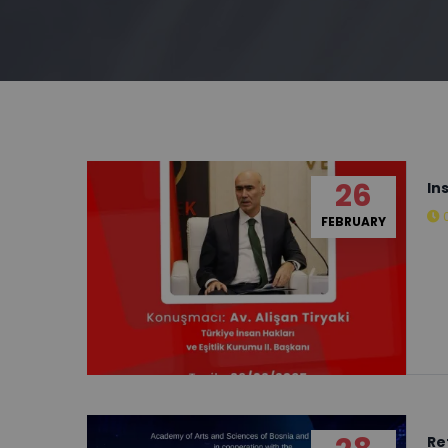
26
In
FEBRUARY
Re