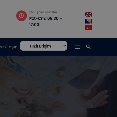
Çalışma saatleri
Adres
Pzt-Cm: 08:30 –
Hrasnička ce
17:00
15, 71210 Ilidža
ze Ulaşın