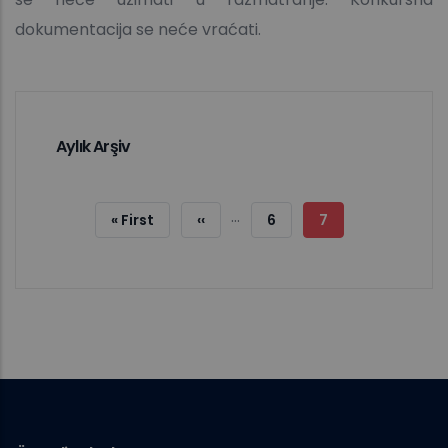
dokumentacija se neće vraćati.
Aylık Arşiv
Sayfalama
…
İlk
« First
Önceki
‹‹
Sayfa
6
Şu
7
Sayfa
Sayfa
An
Kullanılan
Sayfa