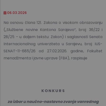
06.03.2026
Na osnovu člana 121. Zakona o visokom obrazovanju
(„Službene novine Kantona Sarajevo“, broj: 36/22 i
28/25 – u daljem tekstu: Zakon) i saglasnosti Senata
Internacionalnog univerziteta u Sarajevu, broj: IUS-
SENAT-11-685/26 od 27.02.2026. godine, Fakultet
menadžmenta i javne uprave (FBA), raspisuje
K O N K U R S
za izbor u naučno-nastavno zvanje vanrednog