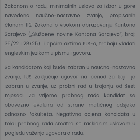
Zakonom o radu, minimalnih uslova za izbor u gore
navedeno naučno-nastavno zvanje, propisanih
članom 112. Zakona o visokom obrazovanju Kantona
Sarajevo („Službene novine Kantona Sarajevo“, broj:
36/22 i 28/25) i općim aktima IUS-a, trebaju vladati
engleskim jezikom u pismu i govoru.
Sa kandidatom koji bude izabran u naučno-nastavno
zvanje, IUS zaključuje ugovor na period za koji je
izabran u zvanje, uz probni rad u trajanju od šest
mjeseci. Za vrijeme probnog rada kandidat se
obavezno evaluira od strane matičnog odsjeka
odnosno fakulteta. Negativna ocjena kandidata u
toku probnog rada smatra se raskidnim uslovom u
pogledu važenja ugovora o radu.