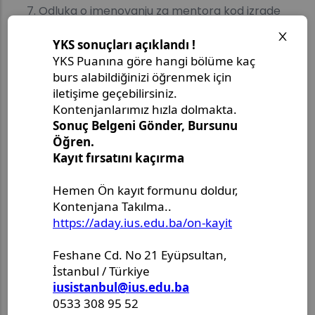
Odluka o imenovanju za mentora kod izrade
magistarskih radova, odnosno drugi
odgovarajući dokument kojim se dokazuje
uspješno mentorstvo,
Dokaz o originalnom stručnom uspjehu kao što
je projekt, patent ili originalni metod,
Dokument kojim se dokazuje izbor u prethodno
akademsko zvanje,
Ostale dokaze o ispunjavanju uslova za izbor u
naučnonastavno zvanje redovnog profesora u
skladu sa uslovima propisanim Zakonom o
visokom obrazovanju KS.
_________________
Izabrani kandidat obavezan je dostaviti