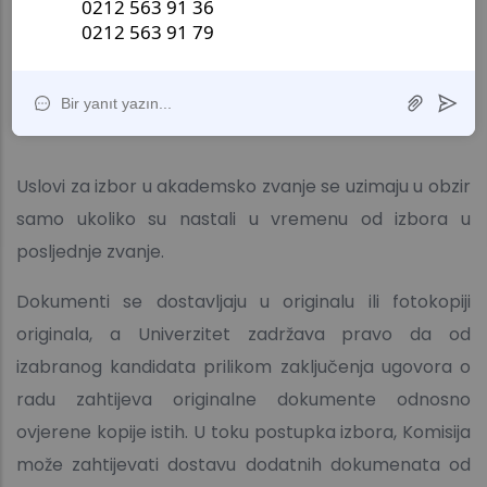
rješenje o priznavanju diplome prije zaključenja
ugovora o radu odnosno prije predaje zahtjeva
za izdavanje radne dozvole.
Uslovi za izbor u akademsko zvanje se uzimaju u obzir
samo ukoliko su nastali u vremenu od izbora u
posljednje zvanje.
Dokumenti se dostavljaju u originalu ili fotokopiji
originala, a Univerzitet zadržava pravo da od
izabranog kandidata prilikom zaključenja ugovora o
radu zahtijeva originalne dokumente odnosno
ovjerene kopije istih. U toku postupka izbora, Komisija
može zahtijevati dostavu dodatnih dokumenata od