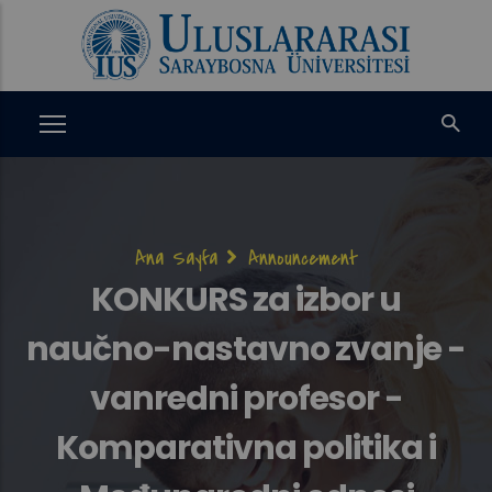
Ana
içeriğe
atla
Sayfa
Ana Sayfa
Announcement
yolu
KONKURS za izbor u
naučno-nastavno zvanje -
vanredni profesor -
Komparativna politika i