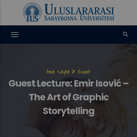
Ana
içeriğe
atla
Sayfa
Ana Sayfa
Event
yolu
Guest Lecture: Emir Isović –
The Art of Graphic
Storytelling