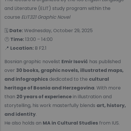
and Literature (ELIT) study program within the
course
ELIT321 Graphic Novel
🗓
Date:
Wednesday, October 29, 2025
🕐
Time:
13:00 – 14:00
📍
Location:
B F2.1
Bosnian graphic novelist
Emir Isović
has published
over
30 books, graphic novels, illustrated maps,
and infographics
dedicated to the
cultural
heritage of Bosnia and Herzegovina
. With more
than
20 years of experience
in illustration and
storytelling, his work masterfully blends
art, history,
and identity
.
He also holds an
MA in Cultural Studies
from IUS.