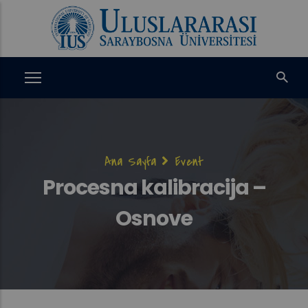
Ana
içeriğe
atla
Sayfa
Ana Sayfa
Event
yolu
Procesna kalibracija –
Osnove