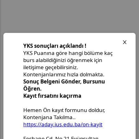
Opens in a new window
Opens in a new window
Opens in a new window
Opens in a new window
Son Paylaşımlar
Master's Thesis Defense
Announcement - Ms. Leyla
Ouchene