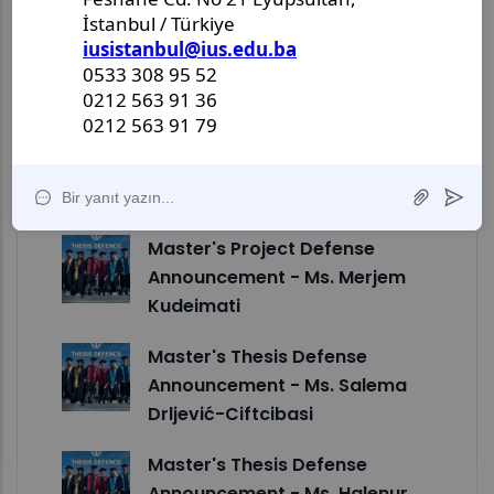
Doctoral Dissertation Defense
Announcement - Mr. Alper
Fener
Master's Thesis Defense
Announcement - Ms. Aysenur
Kalem
Master's Project Defense
Announcement - Ms. Merjem
Kudeimati
Master's Thesis Defense
Announcement - Ms. Salema
Drljević-Ciftcibasi
Master's Thesis Defense
Announcement - Ms. Halenur