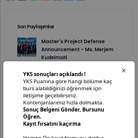
Son Paylaşımlar
Master's Project Defense
Announcement - Ms. Merjem
Kudeimati
Master's Thesis Defense
Announcement - Ms. Salema
Drljević-Ciftcibasi
Master's Thesis Defense
Announcement - Ms. Halenur
Hafsa Ozcan
Master Thesis Defense