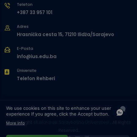
Telefon
+387 33 957 101
Adres
Hrasnička cesta 15, 71210 Ilidža/Sarajevo
E-Posta
info@ius.edu.ba
Üniversite
Telefon Rehberi
We use cookies on this site to enhance your user
experience
If you agree, click the Accept button.
© Copyright
Uluslararası Saraybosna Üniversitesi
. All Rights
More info
Reserved.