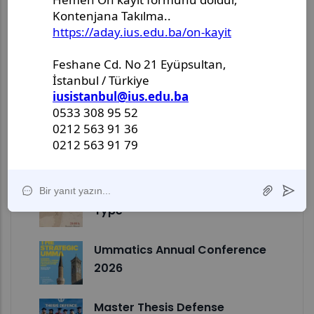
Announcement - Ms. Ulya Nur
Karlidag
II International Anadolu
Symposium of Academic
Studies
Master Thesis Defense
Announcement - Ms. Adna
Berilo
Student Exhibition: Sevdah in
Type
Ummatics Annual Conference
2026
Master Thesis Defense