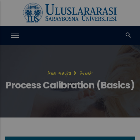
Ana
içeriğe
atla
Sayfa
Ana Sayfa
Event
yolu
Process Calibration (Basics)