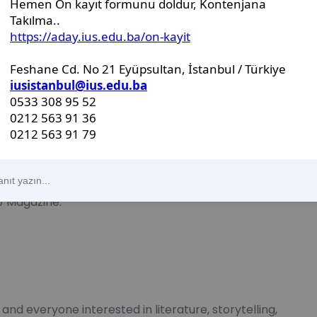
y Do People Tell
y of Bağ-lar Magazine
g (TLT) study program at the International
h edition of Turkology Talks, titled “Why Do People
.”
nd will explore the enduring human need for
r
Magazine.
and everyone interested in literature, storytelling,