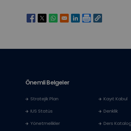
Opens in a new window
Opens in a new window
Opens in a new window
Opens in a new window
Önemli Belgeler
Stratejik Plan
Kayıt Kabul
IUS Statüs
Denklik
Yönetmelikler
Ders Katalog