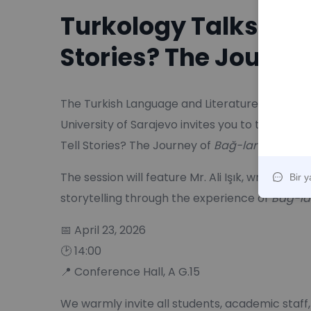
Turkology Talks: Wh
Stories? The Journe
The Turkish Language and Literature, Teachin
University of Sarajevo invites you to the fourt
Tell Stories? The Journey of
Bağ-lar
Magazine
The session will feature Mr. Ali Işık, writer, a
storytelling through the experience of
Bağ-la
📅 April 23, 2026
🕑 14:00
📍 Conference Hall, A G.15
We warmly invite all students, academic staff, 