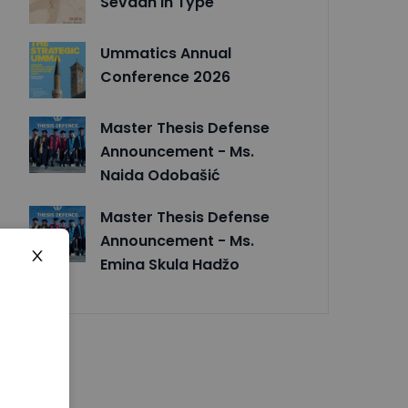
Sevdah in Type
Ummatics Annual
Conference 2026
Master Thesis Defense
Announcement - Ms.
Naida Odobašić
Master Thesis Defense
Announcement - Ms.
Emina Skula Hadžo