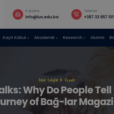
Telefon
Rektörlük
a
+387 33 957 101
B Binası, 3. Ka
Kayıt Kabul
Akademik
Research
Alumni
Bi
AE-IUS)
Sayfa
Ana Sayfa
Event
alks: Why Do People Tell 
yolu
urney of Bağ-lar Magaz