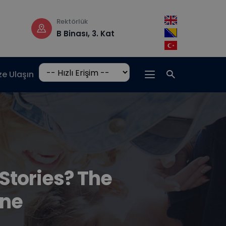
Çalışma saatleri
Adres
t
Pzt-Cm: 08:30 –
Hrasnička c
17:00
15, 71210 Ilidž
ze Ulaşın
Stories? The
ine