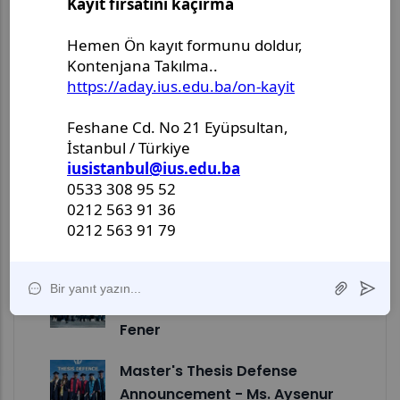
Opens in a new window
Opens in a new window
Opens in a new window
Opens in a new window
Son Paylaşımlar
Master's Thesis Defense
Announcement - Ms. Leyla
Ouchene
Doctoral Dissertation Defense
Announcement - Mr. Alper
Fener
Master's Thesis Defense
Announcement - Ms. Aysenur