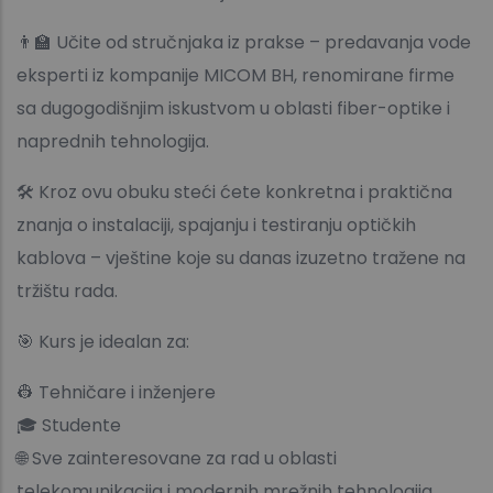
👨‍🏫 Učite od stručnjaka iz prakse – predavanja vode
eksperti iz kompanije MICOM BH, renomirane firme
sa dugogodišnjim iskustvom u oblasti fiber-optike i
naprednih tehnologija.
🛠️ Kroz ovu obuku steći ćete konkretna i praktična
znanja o instalaciji, spajanju i testiranju optičkih
kablova – vještine koje su danas izuzetno tražene na
tržištu rada.
🎯 Kurs je idealan za:
👷 Tehničare i inženjere
🎓 Studente
🌐 Sve zainteresovane za rad u oblasti
telekomunikacija i modernih mrežnih tehnologija