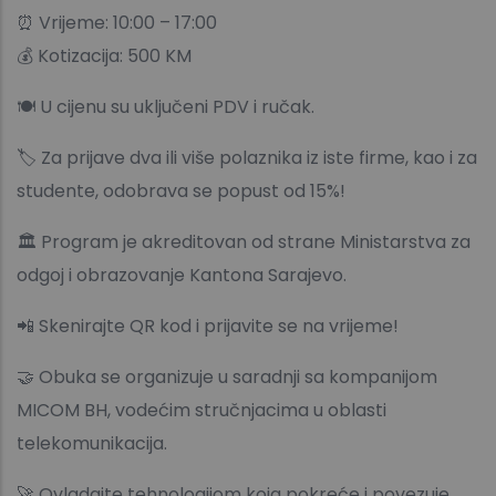
⏰ Vrijeme: 10:00 – 17:00
💰 Kotizacija: 500 KM
🍽️ U cijenu su uključeni PDV i ručak.
🏷️ Za prijave dva ili više polaznika iz iste firme, kao i za
studente, odobrava se popust od 15%!
🏛️ Program je akreditovan od strane Ministarstva za
odgoj i obrazovanje Kantona Sarajevo.
📲 Skenirajte QR kod i prijavite se na vrijeme!
🤝 Obuka se organizuje u saradnji sa kompanijom
MICOM BH, vodećim stručnjacima u oblasti
telekomunikacija.
🚀 Ovladajte tehnologijom koja pokreće i povezuje