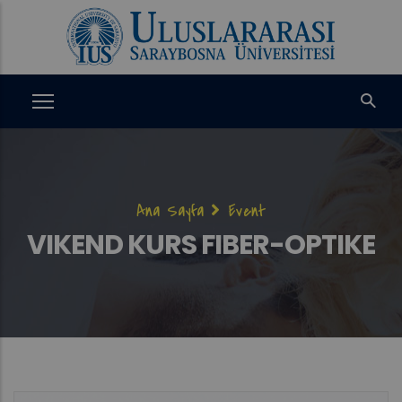
Ana
içeriğe
atla
Sayfa
Ana Sayfa
Event
yolu
VIKEND KURS FIBER-OPTIKE