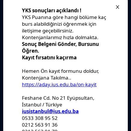
Stratejik Plan
IUS Statüs
Yönetmelikler
Kanunlar
Kararlar
Politikalar
Raporlar
Formlar
Kayıt Kabul
Denklik
Ders Katalogları