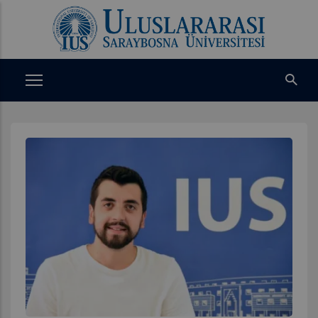
Ana
içeriğe
atla