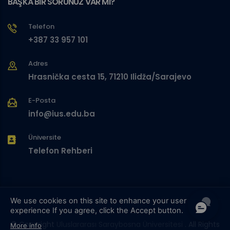
BAŞKA BİR SORUNUZ VAR MI?
Telefon
+387 33 957 101
Adres
Hrasnička cesta 15, 71210 Ilidža/Sarajevo
E-Posta
info@ius.edu.ba
Üniversite
Telefon Rehberi
We use cookies on this site to enhance your user
experience
If you agree, click the Accept button.
© Copyright
Uluslararası Saraybosna Üniversitesi
. All Rights
More info