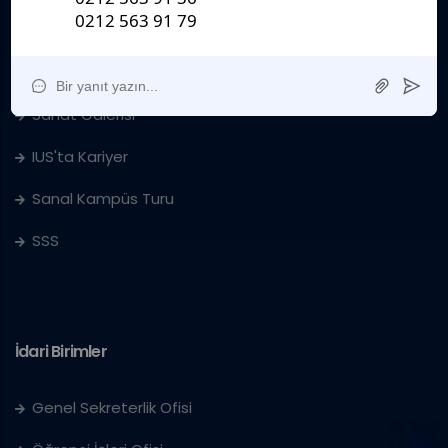
Ders Katalogları
Kurumsal
Sanat Galerisi
IUS'ta Kariyer
Sanal Kampüs Turu
SSS
İdari Birimler
Genel Sekreterlik Ofisi