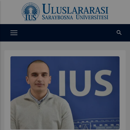
Ana
içeriğe
atla