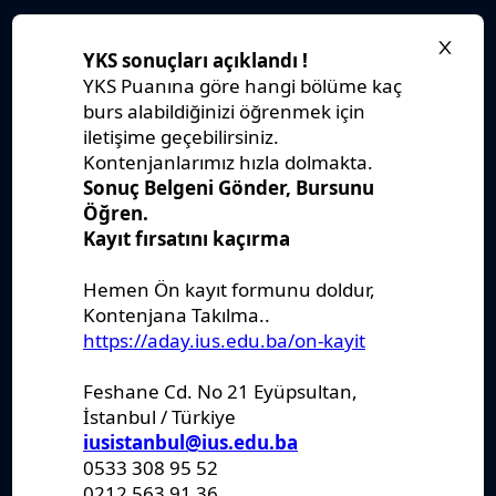
Stratejik Plan
IUS Statüs
Yönetmelikler
Kanunlar
Kararlar
Politikalar
Raporlar
Formlar
Kayıt Kabul
Denklik