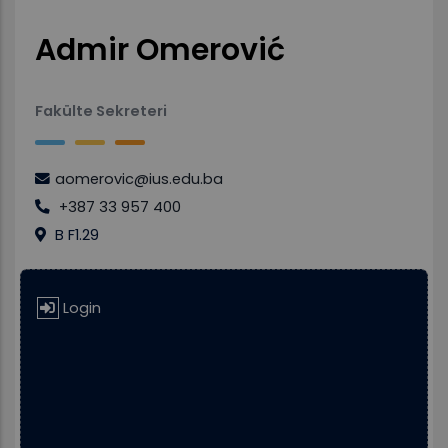
Admir Omerović
Fakülte Sekreteri
aomerovic@ius.edu.ba
+387 33 957 400
B F1.29
Login