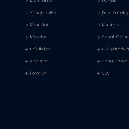
IUS Statüs
Denklik
Yönetmelikler
Ders Katalog
Kanunlar
Kurumsal
Kararlar
Sanat Galeri
Politikalar
IUS'ta Kariye
Raporlar
Sanal Kampü
Formlar
SSS