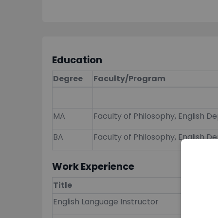
Education
Degree
Faculty/Program
MA
Faculty of Philosophy, English De
BA
Faculty of Philosophy, English D
Work Experience
Title
Employe
English Language Instructor
Internati