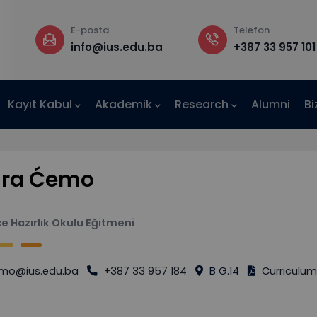
osta
Telefon
R
fo@ius.edu.ba
+387 33 957 101
B
Kayıt Kabul
Akademik
Research
Alumni
Bi
AE-IUS)
ra Ćemo
zce Hazırlık Okulu Eğitmeni
mo@ius.edu.ba
+387 33 957 184
B G.14
Curriculum