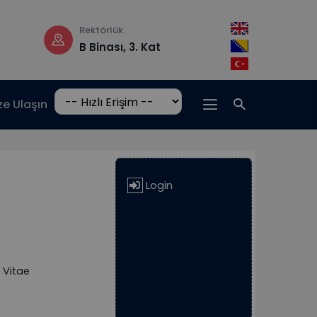
ektörlük
Çalışma saatleri
 Binası, 3. Kat
Pzt-Cm: 08:30 –
17:00
ze Ulaşın
Login
 Vitae