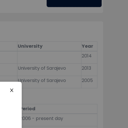
University
Year
2014
University of Sarajevo
2013
University of Sarajevo
2005
Period
2006 - present day