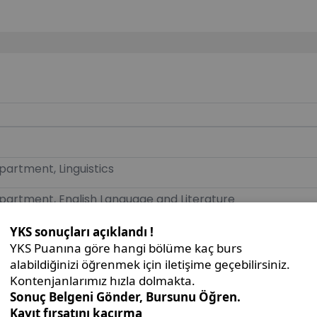
partment, Linguistics
epartment, English Language and Literature
r
onal University of Sarajevo