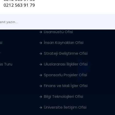
Öğrenci İşleri Ofisi
ları
Öğrenci & Kariyer Merkezi
Lisansüstü Ofisi
si
İnsan Kaynakları Ofisi
r
Strateji Geliştirme Ofisi
s Turu
Uluslararası İlişkiler Ofisi
Sponsorlu Projeler Ofisi
Finans ve Mali İşler Ofisi
Bilgi Teknolojileri Ofisi
Üniversite İletişim Ofisi