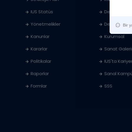
IUS Statüs
Denklik
Yönetmelikler
Ders Katalog
Kanunlar
Kurumsal
Kararlar
Sanat Galeri
Politikalar
IUS'ta Kariye
Raporlar
Sanal Kampü
Formlar
SSS