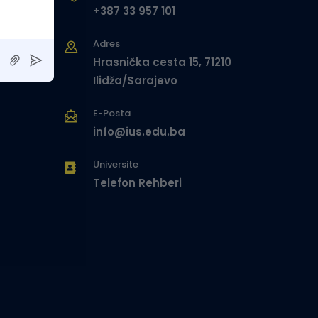
+387 33 957 101
Adres
Hrasnička cesta 15, 71210
Ilidža/Sarajevo
E-Posta
info@ius.edu.ba
Üniversite
Telefon Rehberi