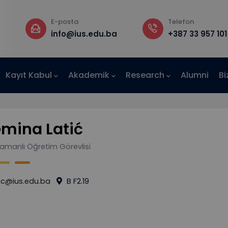
E-posta
Telefon
a
info@ius.edu.ba
+387 33 957 101
Kayıt Kabul
Akademik
Research
Alumni
Bi
AE-IUS)
mina Latić
Zamanlı Öğretim Görevlisi
ic@ius.edu.ba
B F2.19