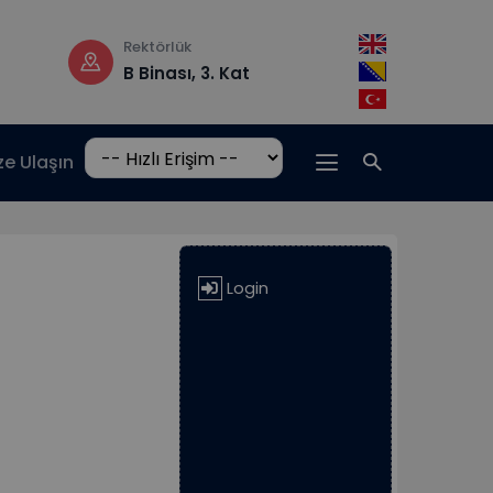
Rektörlük
Çalışma saatler
B Binası, 3. Kat
Pzt-Cm: 08:3
17:00
ze Ulaşın
Login