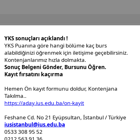
İdari Birimler
Genel Sekreterlik Ofisi