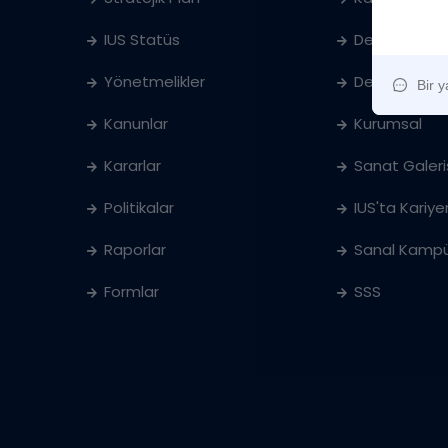
IUS Statüs
Denklik
Yönetmelikler
Ders Katalog
Kanunlar
Kurumsal
Kararlar
Sanat Galeri
Politikalar
IUS'ta Kariye
Raporlar
Sanal Kampü
Formlar
SSS