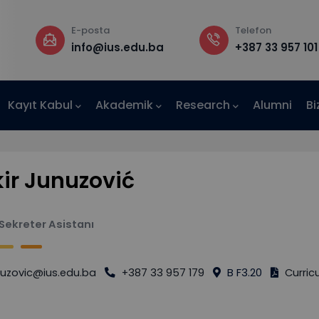
E-posta
Telefon
a
info@ius.edu.ba
+387 33 957 101
Kayıt Kabul
Akademik
Research
Alumni
Bi
AE-IUS)
ir Junuzović
Sekreter Asistanı
nuzovic@ius.edu.ba
+387 33 957 179
B F3.20
Curric