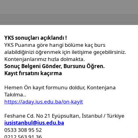
İdari Birimler
Genel Sekreterlik Ofisi