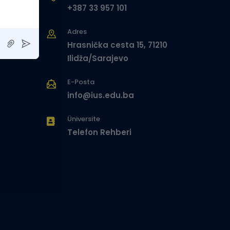
+387 33 957 101
Adres
Hrasnička cesta 15, 71210
Ilidža/Sarajevo
E-Posta
info@ius.edu.ba
Üniversite
Telefon Rehberi