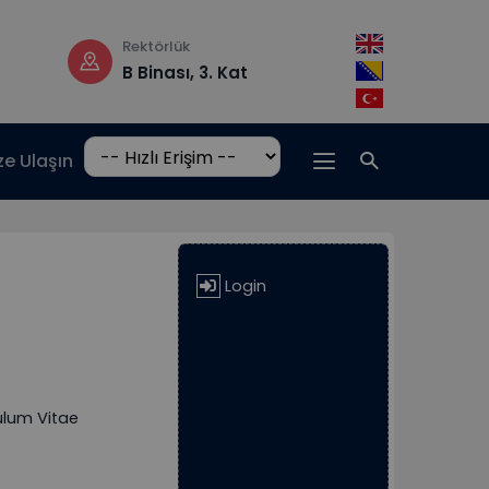
Rektörlük
Çalışma saatler
B Binası, 3. Kat
Pzt-Cm: 08:3
17:00
ze Ulaşın
Login
ulum Vitae