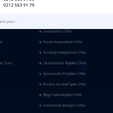
Öğrenci İşleri Ofisi
ları
Öğrenci & Kariyer Merkezi
Lisansüstü Ofisi
si
İnsan Kaynakları Ofisi
r
Strateji Geliştirme Ofisi
s Turu
Uluslararası İlişkiler Ofisi
Sponsorlu Projeler Ofisi
Finans ve Mali İşler Ofisi
Bilgi Teknolojileri Ofisi
Üniversite İletişim Ofisi