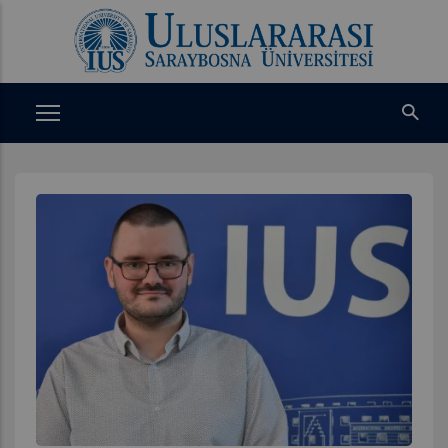
Ana
içeriğe
atla