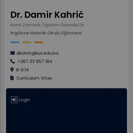
Dr. Damir Kahrić
Kısmi Zamanlı Öğretim Görevlisi Dr.
İngilizce Hazırlık Okulu Eğitmeni
dkahric@ius.edu.ba
+387 33 957 184
B G.14
Curriculum Vitae
Login