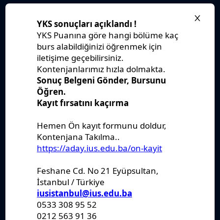
Stratejik Plan
IUS Statüs
Yönetmelikler
Kanunlar
Kararlar
Politikalar
Raporlar
Formlar
Kayıt Kabul
Denklik