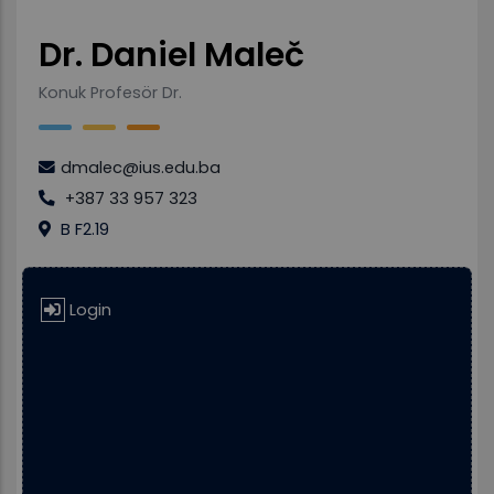
Dr. Daniel Maleč
Konuk Profesör Dr.
dmalec@ius.edu.ba
+387 33 957 323
B F2.19
Login