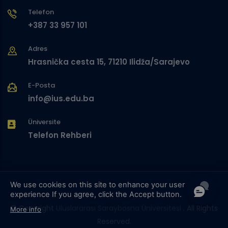
Telefon
+387 33 957 101
Adres
Hrasnička cesta 15, 71210 Ilidža/Sarajevo
E-Posta
info@ius.edu.ba
Üniversite
Telefon Rehberi
We use cookies on this site to enhance your user
experience
If you agree, click the Accept button.
© Copyright
Uluslararası Saraybosna Üniversitesi
. All Rights
More info
Reserved.