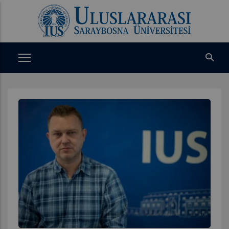
Ana
içeriğe
atla