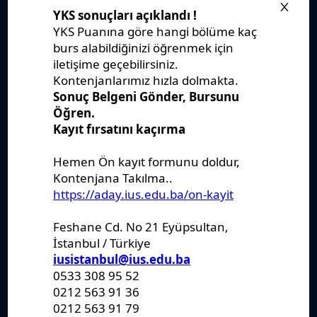
IUS Statüs
Yönetmelikler
Kanunlar
Kararlar
Politikalar
Raporlar
Formlar
Kayıt Kabul
Denklik
Ders Katalogları