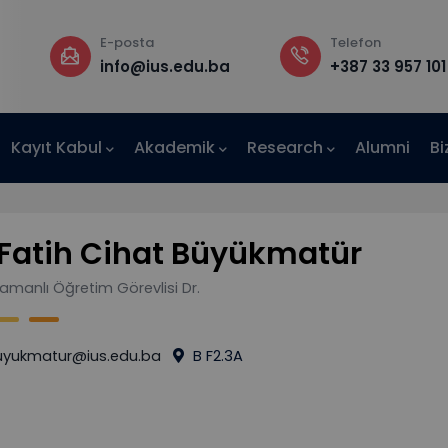
E-posta
Telefon
info@ius.edu.ba
+387 33 957 101
Kayıt Kabul
Akademik
Research
Alumni
Bi
AE-IUS)
 Fatih Cihat Büyükmatür
amanlı Öğretim Görevlisi Dr.
uyukmatur@ius.edu.ba
B F2.3A