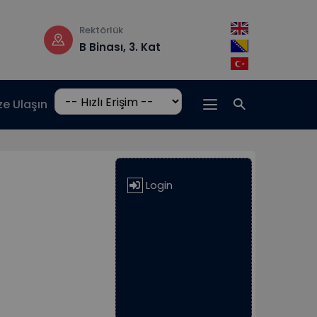
Rektörlük
Çalışma saatleri
B Binası, 3. Kat
Pzt-Cm: 08:30
17:00
ze Ulaşın
Login