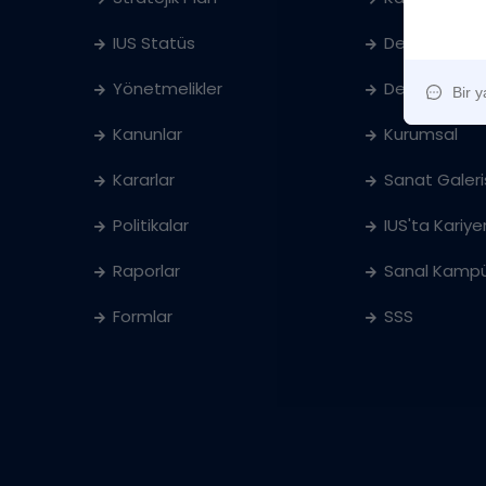
IUS Statüs
Denklik
Yönetmelikler
Ders Katalog
Kanunlar
Kurumsal
Kararlar
Sanat Galeri
Politikalar
IUS'ta Kariye
Raporlar
Sanal Kampü
Formlar
SSS