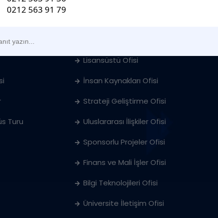
Öğrenci İşleri Ofisi
ları
Öğrenci & Kariyer Merkezi
Lisansüstü Ofisi
si
İnsan Kaynakları Ofisi
r
Strateji Geliştirme Ofisi
s Turu
Uluslararası İlişkiler Ofisi
Sponsorlu Projeler Ofisi
Finans ve Mali İşler Ofisi
Bilgi Teknolojileri Ofisi
Üniversite İletişim Ofisi