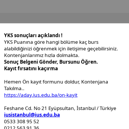
İdari Birimler
Genel Sekreterlik Ofisi