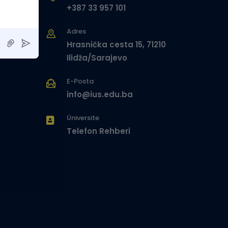
+387 33 957 101
Adres
Hrasnička cesta 15, 71210
Ilidža/Sarajevo
E-Posta
info@ius.edu.ba
Üniversite
Telefon Rehberi