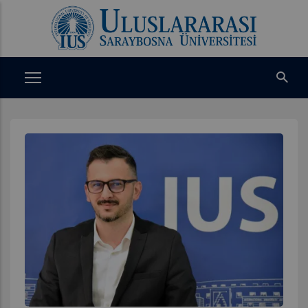
Ana
içeriğe
atla