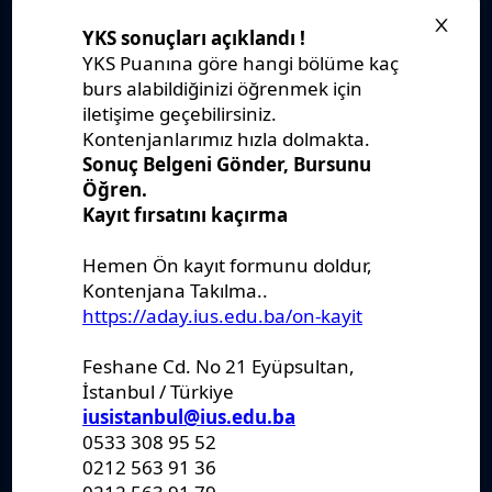
Stratejik Plan
IUS Statüs
Yönetmelikler
Kanunlar
Kararlar
Politikalar
Raporlar
Formlar
Kayıt Kabul
Denklik
Ders Katalogları