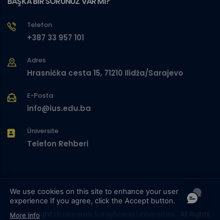
BAŞKA BİR SORUNUZ VAR MI?
Telefon
+387 33 957 101
Adres
Hrasnička cesta 15, 71210 Ilidža/Sarajevo
E-Posta
info@ius.edu.ba
Üniversite
Telefon Rehberi
We use cookies on this site to enhance your user
experience
If you agree, click the Accept button.
© Copyright
Uluslararası Saraybosna Üniversitesi
. All Rights
More info