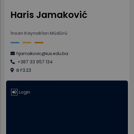
Haris Jamaković
İnsan Kaynakları Müdürü
hjamakovic@ius.edu.ba
+387 33 957 134
B F3.23
Login