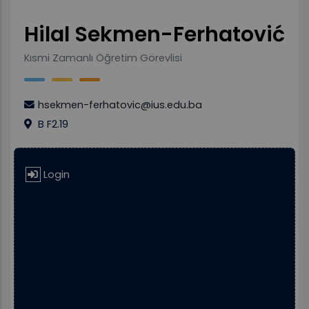
Hilal Sekmen-Ferhatović
Kısmi Zamanlı Öğretim Görevlisi
hsekmen-ferhatovic@ius.edu.ba
B F2.19
Login