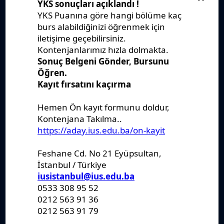
Yönetmelikler
Kanunlar
Kararlar
Politikalar
Raporlar
Formlar
Kayıt Kabul
Denklik
Ders Katalogları
Kurumsal