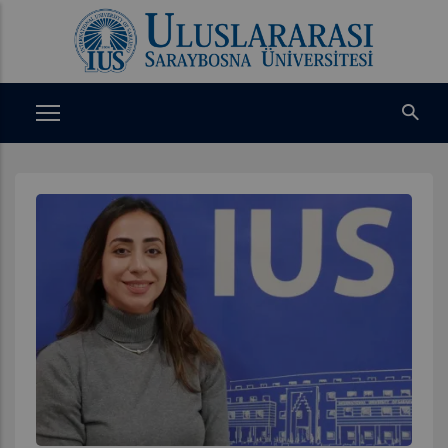
Ana
içeriğe
atla