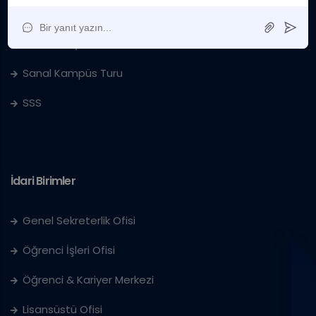
Sanat Galerisi
IUS'ta Kariyer
Sanal Kampüs Turu
SSS
İdari Birimler
Genel Sekreterlik Ofisi
Öğrenci İşleri Ofisi
Öğrenci & Kariyer Merkezi
Lisansüstü Ofisi