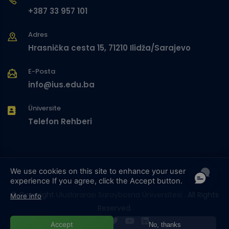
+387 33 957 101
Adres
Hrasnička cesta 15, 71210 Ilidža/Sarajevo
E-Posta
info@ius.edu.ba
Üniversite
Telefon Rehberi
We use cookies on this site to enhance your user
experience
If you agree, click the Accept button.
© Copyright
Uluslararası Saraybosna Üniversitesi
. All Rights
More info
Reserved.
Accept
No, thanks