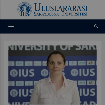
Ana
içeriğe
atla