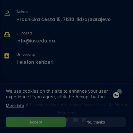
Adres
Hrasnička cesta 15, 71210 Ilidža/Sarajevo
E-Posta
info@ius.edu.ba
Üniversite
Telefon Rehberi
We use cookies on this site to enhance your user
experience
If you agree, click the Accept button.
© Copyright
Uluslararası Saraybosna Üniversitesi
. All Rights
More info
Reserved.
Accept
No, thanks