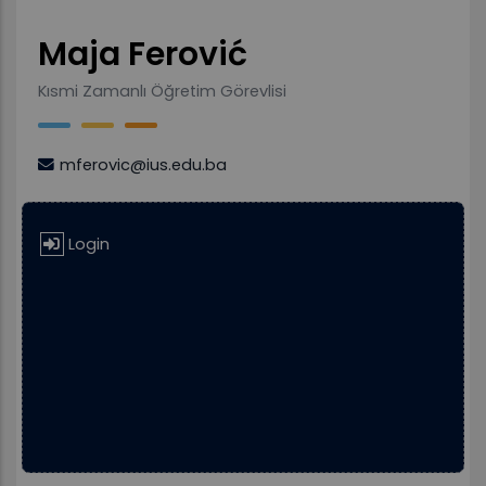
Maja Ferović
Kısmi Zamanlı Öğretim Görevlisi
mferovic@ius.edu.ba
Login