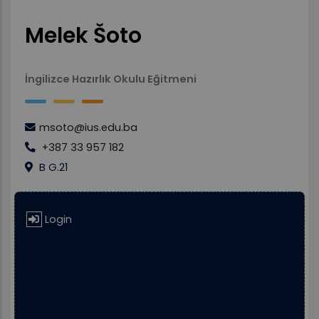
Melek Šoto
İngilizce Hazırlık Okulu Eğitmeni
msoto@ius.edu.ba
+387 33 957 182
B G.21
Login