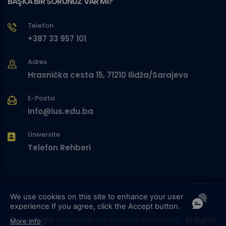
BAŞKA BİR SORUNUZ VAR MI?
Telefon
+387 33 957 101
Adres
Hrasnička cesta 15, 71210 Ilidža/Sarajevo
E-Posta
info@ius.edu.ba
Üniversite
Telefon Rehberi
We use cookies on this site to enhance your user
experience
If you agree, click the Accept button.
© Copyright
Uluslararası Saraybosna Üniversitesi
. All Rights
More info