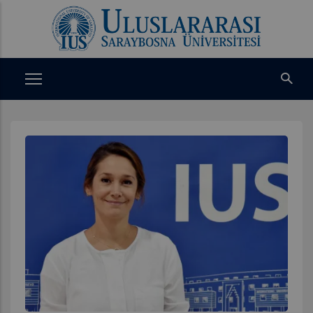
Ana
içeriğe
atla