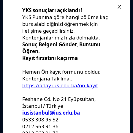
Stratejik Plan
IUS Statüs
Yönetmelikler
Kanunlar
Kararlar
Politikalar
Raporlar
Formlar
Kayıt Kabul
Denklik
Ders Katalogları