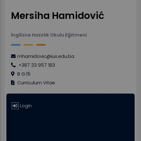
Mersiha Hamidović
İngilizce Hazırlık Okulu Eğitmeni
mhamidovic@ius.edu.ba
+387 33 957 183
B G.15
Curriculum Vitae
Login