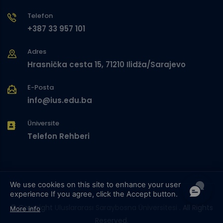
Telefon
+387 33 957 101
Adres
Hrasnička cesta 15, 71210 Ilidža/Sarajevo
E-Posta
info@ius.edu.ba
Üniversite
Telefon Rehberi
We use cookies on this site to enhance your user
experience
If you agree, click the Accept button.
© Copyright
Uluslararası Saraybosna Üniversitesi
. All Rights
More info
Reserved.