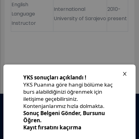
English
International
2010-
Language
University of Sarajevo
present
Instructor
Önemli Belgeler
Stratejik Plan