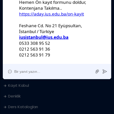
IUS Statüs
Yönetmelikler
Kanunlar
Kararlar
Politikalar
Raporlar
Formlar
Kayıt Kabul
Denklik
Ders Katalogları