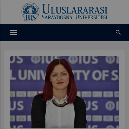
Ana
içeriğe
atla