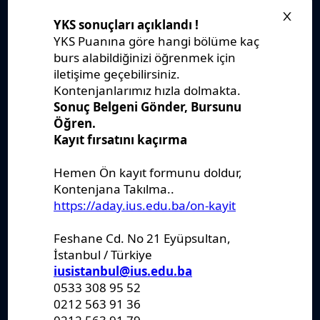
Stratejik Plan
IUS Statüs
Yönetmelikler
Kanunlar
Kararlar
Politikalar
Raporlar
Formlar
Kayıt Kabul
Denklik
Ders Katalogları