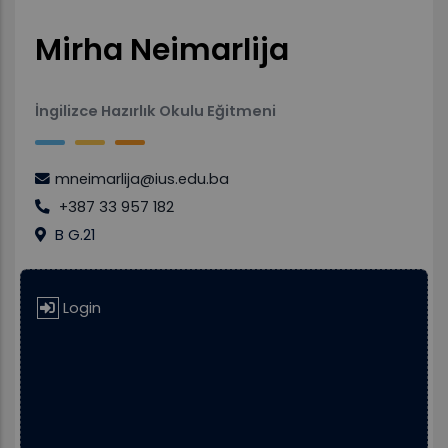
Mirha Neimarlija
İngilizce Hazırlık Okulu Eğitmeni
mneimarlija@ius.edu.ba
+387 33 957 182
B G.21
Login