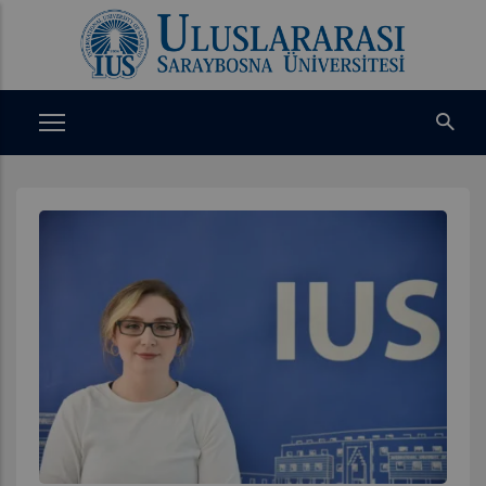
Ana
içeriğe
atla