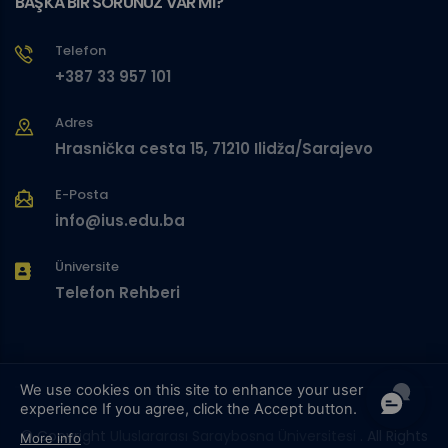
BAŞKA BİR SORUNUZ VAR MI?
Telefon
+387 33 957 101
Adres
Hrasnička cesta 15, 71210 Ilidža/Sarajevo
E-Posta
info@ius.edu.ba
Üniversite
Telefon Rehberi
We use cookies on this site to enhance your user
experience
If you agree, click the Accept button.
© Copyright
Uluslararası Saraybosna Üniversitesi
. All Rights
More info