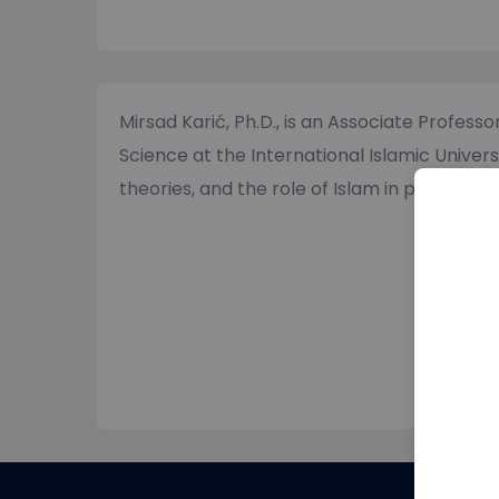
Mirsad Karić, Ph.D., is an Associate Profess
Science at the International Islamic Univers
theories, and the role of Islam in politics