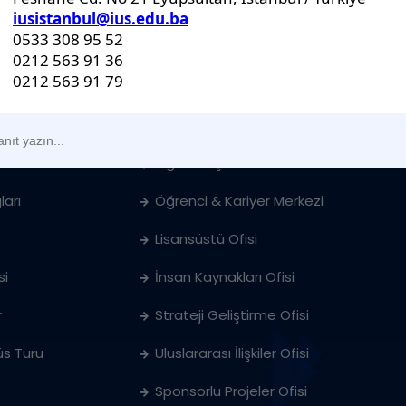
İdari Birimler
Genel Sekreterlik Ofisi
Öğrenci İşleri Ofisi
ları
Öğrenci & Kariyer Merkezi
Lisansüstü Ofisi
si
İnsan Kaynakları Ofisi
r
Strateji Geliştirme Ofisi
s Turu
Uluslararası İlişkiler Ofisi
Sponsorlu Projeler Ofisi