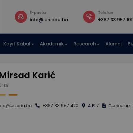
E-posta
Telefon
a
info@ius.edu.ba
+387 33 957 101
Kayıt Kabul
Akademik
Research
Alumni
Bi
AE-IUS)
 Mirsad Karić
r Dr.
ric@ius.edu.ba
+387 33 957 420
A F1.7
Curriculum 