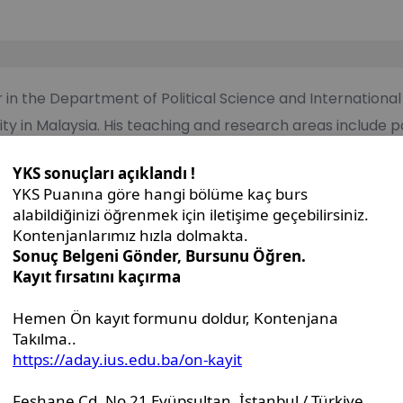
or in the Department of Political Science and International
ity in Malaysia. His teaching and research areas include po
. He has authored/co-authored several journal papers, po