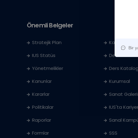
Önemli Belgeler
Stratejik Plan
Kayıt Kabul
IUS Statüs
Denklik
Yönetmelikler
Ders Katalog
Kanunlar
Kurumsal
Kararlar
Sanat Galeri
Politikalar
IUS'ta Kariye
Raporlar
Sanal Kampü
Formlar
SSS