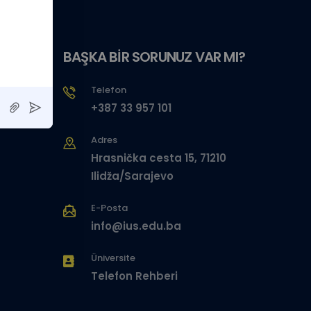
BAŞKA BİR SORUNUZ VAR MI?
Telefon
+387 33 957 101
Adres
Hrasnička cesta 15, 71210
Ilidža/Sarajevo
E-Posta
info@ius.edu.ba
Üniversite
Telefon Rehberi