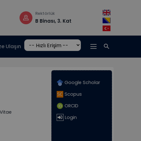
Rektörlük
Çalışma saatler
B Binası, 3. Kat
Pzt-Cm: 08:3
17:00
ze Ulaşın
Google Scholar
Scopus
ORCID
Vitae
Login