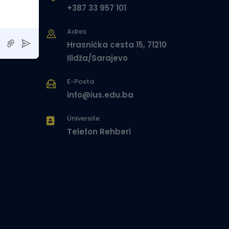
+387 33 957 101
Adres
Hrasnička cesta 15, 71210
Ilidža/Sarajevo
E-Posta
info@ius.edu.ba
Üniversite
Telefon Rehberi