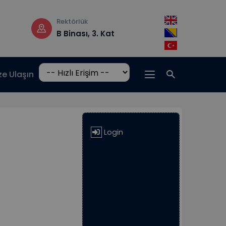
Rektörlük
Çalışma saatler
B Binası, 3. Kat
Pzt-Cm: 08:3
17:00
ze Ulaşın
Login