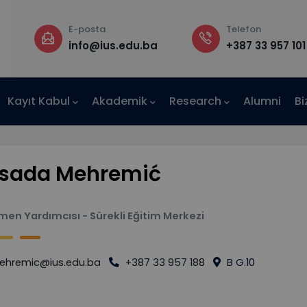
E-posta
Telefon
a
info@ius.edu.ba
+387 33 957 101
Kayıt Kabul
Akademik
Research
Alumni
Bi
AE-IUS)
rsada Mehremić
en Yardımcısı - Sürekli Eğitim Merkezi
hremic@ius.edu.ba
+387 33 957 188
B G.10