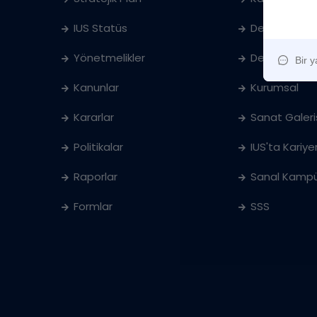
IUS Statüs
Denklik
Yönetmelikler
Ders Katalog
Kanunlar
Kurumsal
Kararlar
Sanat Galeri
Politikalar
IUS'ta Kariye
Raporlar
Sanal Kampü
Formlar
SSS