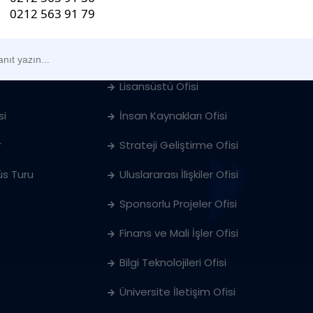
Öğrenci İşleri Ofisi
ları
Öğrenci & Kariyer Merkezi
Lisansüstü Ofisi
si
İnsan Kaynakları Ofisi
r
Strateji Geliştirme Ofisi
s Turu
Uluslararası İlişkiler Ofisi
Sponsorlu Projeler Ofisi
Finans ve Mali İşler Ofisi
Bilgi Teknolojileri Ofisi
Üniversite İletişim Ofisi