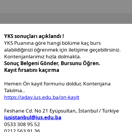
İdari Birimler
Genel Sekreterlik Ofisi