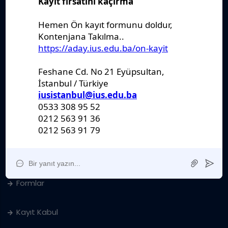
Önemli Belgeler
Stratejik Plan
IUS Statüs
Yönetmelikler
Kanunlar
Kararlar
Politikalar
Raporlar
Formlar
Kayıt Kabul