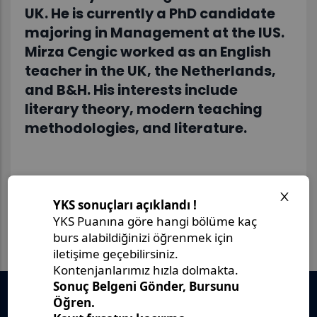
UK. He is currently a PhD candidate
majoring in Management at the IUS.
Mirza Cengic worked as an English
teacher in the UK, the Netherlands,
and B&H. His interests include
literary theory, modern teaching
methodologies, and literature.