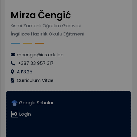
Mirza Čengić
Kısmi Zamanlı Öğretim Görevlisi
İngilizce Hazırlık Okulu Eğitmeni
mcengic@ius.edu.ba
+387 33 957 317
A F3.25
Curriculum Vitae
Google Scholar
Login