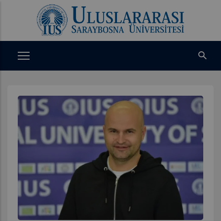
Ana
içeriğe
atla