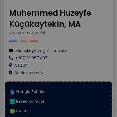
Muhemmed Huzeyfe
Küçükaytekin, MA
Araştırma Görevlisi
mkucukaytekin@ius.edu.ba
+387 33 957 487
A F2.27
Curriculum Vitae
Google Scholar
Research Gate
ORCID