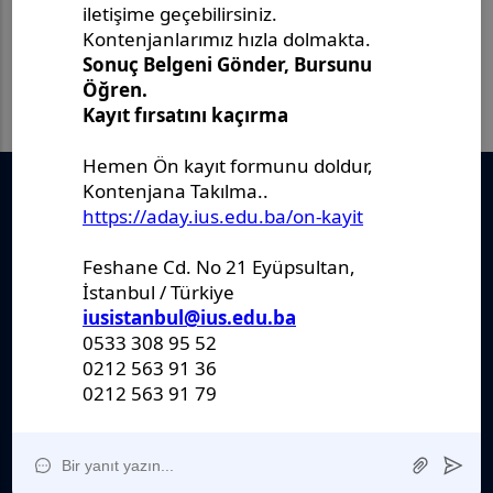
Önemli Belgeler
Stratejik Plan
IUS Statüs
Yönetmelikler
Kanunlar
Kararlar