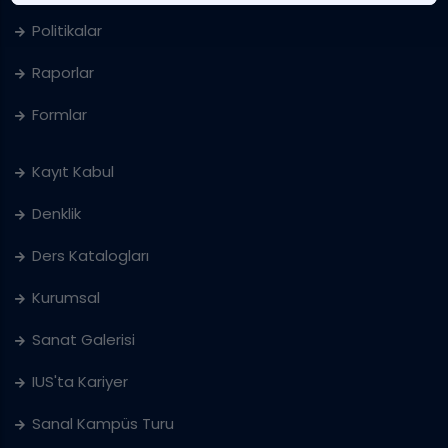
Politikalar
Raporlar
Formlar
Kayıt Kabul
Denklik
Ders Katalogları
Kurumsal
Sanat Galerisi
IUS'ta Kariyer
Sanal Kampüs Turu