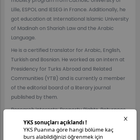
mobility program from Catholic University of
Lille, ESPOL and IESEG in France. Additionally, he
got education at International Islamic University
of Madinah on Shariah Law and the Arabic
Language.
He is a certified translator for Arabic, English,
Turkish and Bosnian. He worked as an intern at
Presidency for Turks Abroad and Related
Communities (YTB) and is currently a member
of the editorial board of a literary journal
published by them.
Research interests: Property Rights, Returnees,
Comparative Law.