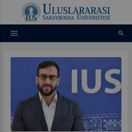
Ana
içeriğe
atla