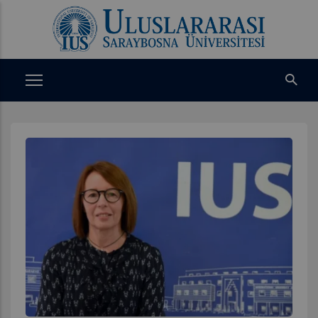
Ana
içeriğe
atla