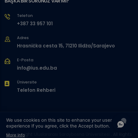
BAŞKA BİR SORUNUZ VAR MI?
Telefon
+387 33 957 101
Adres
Hrasnička cesta 15, 71210 Ilidža/Sarajevo
E-Posta
info@ius.edu.ba
Üniversite
Telefon Rehberi
We use cookies on this site to enhance your user
experience
If you agree, click the Accept button.
© Copyright
Uluslararası Saraybosna Üniversitesi
. All Rights
More info