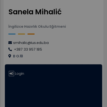
Sanela Mihalić
İngilizce Hazırlık Okulu Eğitmeni
smihalic@ius.edu.ba
+387 33 957 185
B G.18
Login