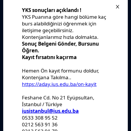
Stratejik Plan
IUS Statüs
Yönetmelikler
Kanunlar
Kararlar
Politikalar
Raporlar
Formlar
Kayıt Kabul
Denklik
Ders Katalogları