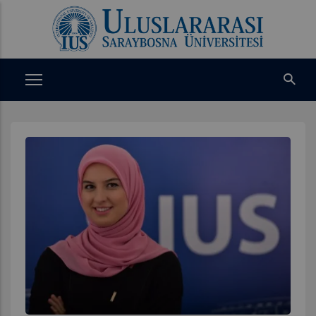
Ana
içeriğe
atla