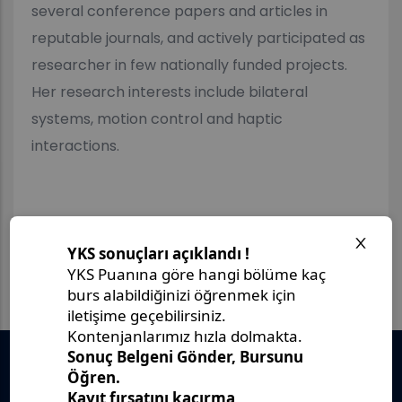
several conference papers and articles in
reputable journals, and actively participated as
researcher in few nationally funded projects.
Her research interests include bilateral
systems, motion control and haptic
interactions.
Önemli Belgeler