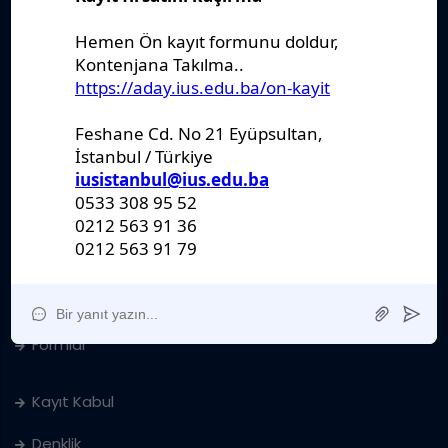
Stratejik Plan
IUS Statüs
Yönetmelikler
Kanunlar
Kararlar
Politikalar
Raporlar
Formlar
Kayıt Kabul
Denklik