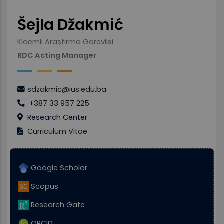
Šejla Džakmić
Kıdemli Araştırma Görevlisi
RDC Acting Manager
sdzakmic@ius.edu.ba
+387 33 957 225
Research Center
Curriculum Vitae
Google Scholar
Scopus
Research Gate
ORCID