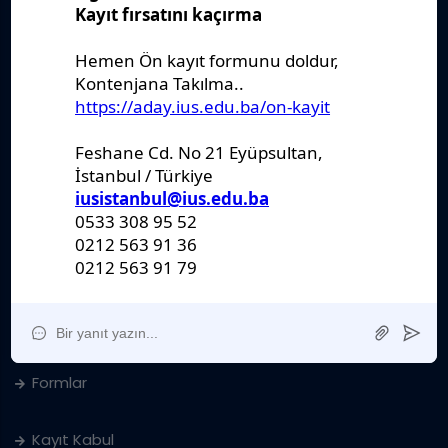
Önemli Belgeler
Stratejik Plan
IUS Statüs
Yönetmelikler
Kanunlar
Kararlar
Politikalar
Raporlar
Formlar
Kayıt Kabul