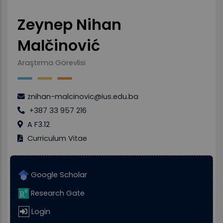
Zeynep Nihan
Malčinović
Araştırma Görevlisi
znihan-malcinovic@ius.edu.ba
+387 33 957 216
A F3.12
Curriculum Vitae
Google Scholar
Research Gate
Login