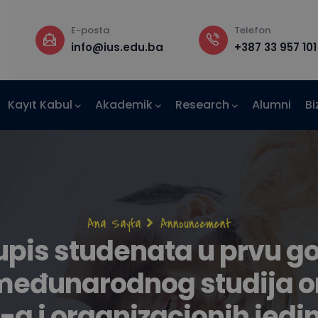
Telefon
Rektörlük
a
+387 33 957 101
B Binası, 3. Ka
Kayıt Kabul
Akademik
Research
Alumni
Bi
AE-IUS)
Sayfa
Ana Sayfa
Announcement
pis studenata u prvu god
yolu
međunarodnog studija 
a i organizacionih jedin