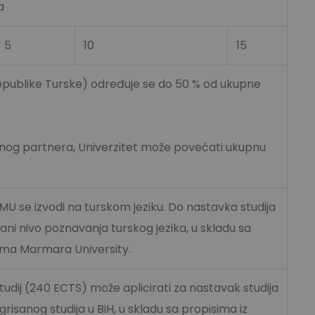
a
5
10
15
epublike Turske) određuje se do 50 % od ukupne
og partnera, Univerzitet može povećati ukupnu
 MU se izvodi na turskom jeziku. Do nastavka studija
ani nivo poznavanja turskog jezika, u skladu sa
ima Marmara University.
tudij (240 ECTS) može aplicirati za nastavak studija
egrisanog studija u BiH, u skladu sa propisima iz