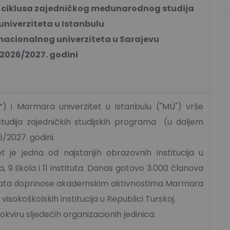
g ciklusa zajedničkog međunarodnog studija
niverziteta u Istanbulu
rnacionalnog univerziteta u Sarajevu
 2026/2027. godini
S”) i Marmara univerzitet u Istanbulu ("MÜ") vrše
studija zajedničkih studijskih programa (u daljem
6/2027. godini.
je jedna od najstarijih obrazovnih institucija u
a, 9 škola i 11 instituta. Danas gotovo 3.000 članova
enata doprinose akademskim aktivnostima Marmara
 visokoškolskih institucija u Republici Turskoj.
okviru sljedećih organizacionih jedinica: