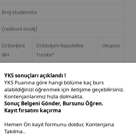
Broj studenata
(redovni studij)
Državljani
Državljani Republike
Ukupno
BiH
Turske*
uka
20
15
35
20
25
45