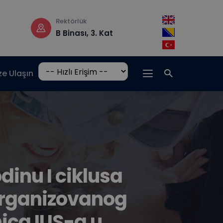
Çalışma saatleri
Adres
t
Pzt-Cm: 08:30 –
Hrasnička c
17:00
15, 71210 Ilidž
ze Ulaşın
inu I ciklusa
organizovanog
ica IUS-a u