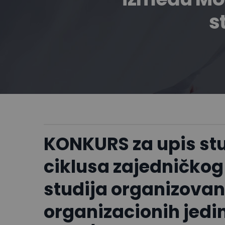
s
KONKURS za upis stu
ciklusa zajedničk
studija organizova
organizacionih jedin