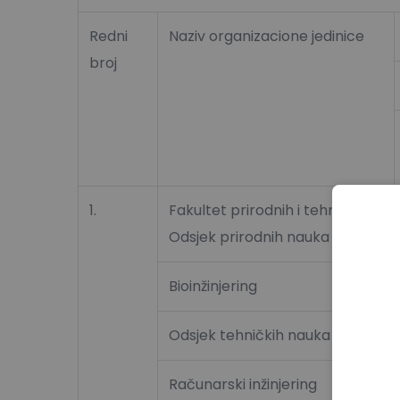
Redni
Naziv organizacione jedinice
broj
1.
Fakultet prirodnih i tehničkih na
Odsjek prirodnih nauka
Bioinžinjering
Odsjek tehničkih nauka
Računarski inžinjering