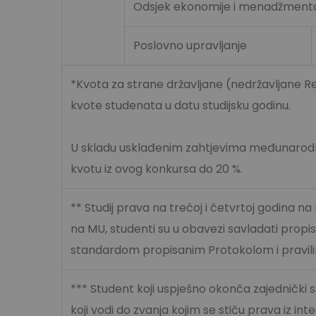
Odsjek ekonomije i menadžment
Poslovno upravljanje
*Kvota za strane državljane (nedržavljane R
kvote studenata u datu studijsku godinu.
U skladu usklađenim zahtjevima međunarodn
kvotu iz ovog konkursa do 20 %.
** Studij prava na trećoj i četvrtoj godina na
na MU, studenti su u obavezi savladati propis
standardom propisanim Protokolom i pravil
*** Student koji uspješno okonča zajednički s
koji vodi do zvanja kojim se stiču prava iz int