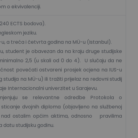
m o ekvivalenciji.
 (240 ECTS bodova).
engleskom jeziku.
S-u, a treća i četvrta godina na MÜ-u (Istanbul).
-u, student je obavezan da na kraju druge studijske
inimalno 2,5 (u skali od 0 do 4). U slučaju da ne
ćnost povećati ostvareni prosjek ocjena na IUS-u
tudija na MÜ-u) ili tražiti prijelaz na redovni studij
daje Internacionalni univerzitet u Sarajevu.
imjenjuju se relevantne odredbe Protokola o
ticanje dvojnih diploma (objavljeno na službenoj
jeni nad ostalim općim aktima, odnosno pravilima
 datu studijsku godinu.