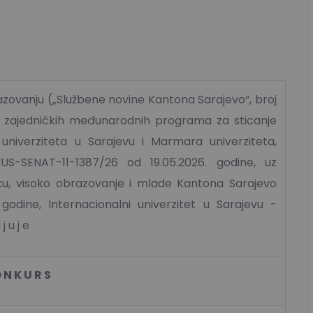
zovanju („Službene novine Kantona Sarajevo“, broj
ju zajedničkih međunarodnih programa za sticanje
univerziteta u Sarajevu i Marmara univerziteta,
US-SENAT-11-1387/26 od 19.05.2026. godine, uz
ku, visoko obrazovanje i mlade Kantona Sarajevo
godine, Internacionalni univerzitet u Sarajevu -
j u j e
 N K U R S