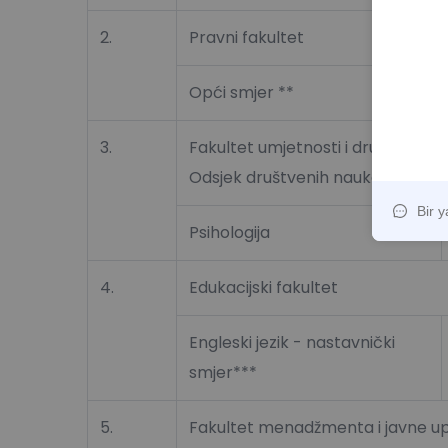
2.
Pravni fakultet
Opći smjer **
3.
Fakultet umjetnosti i društvenih 
Odsjek društvenih nauka
Psihologija
4.
Edukacijski fakultet
Engleski jezik - nastavnički
smjer***
5.
Fakultet menadžmenta i javne u