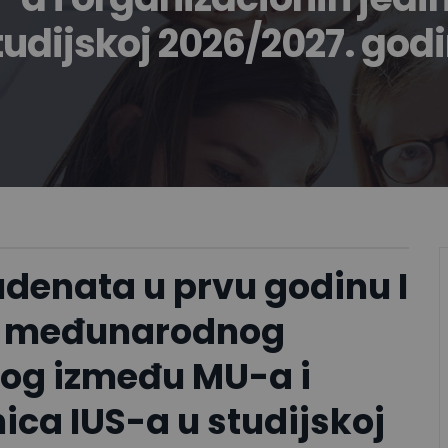
tudijskoj 2026/2027. godi
denata u prvu godinu I
og međunarodnog
nog između MU-a i
ica IUS-a u studijskoj