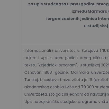
za upis studenata u prvu godinu prvo
između Marmara u
i organizacionih jedinica Inte
u studijskoj
Internacionalni univerzitet u Sarajevu (“IU
prijem i upis u prvu godinu prvog ciklusa 
tekstu "Zajednički program") u studijskoj 202
Osnovan 1883. godine, Marmara univerzitet 
Turskoj. U sastavu Univerziteta je 16 fakultet
akademskog osoblja i više od 70.000 stud
univerziteta, što ga čini jednom od najvažnijih
Upis na zajedničke studijske programe vrši u 