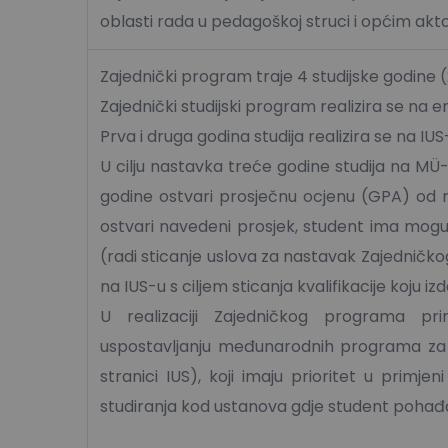
oblasti rada u pedagoškoj struci i općim akto
Zajednički program traje 4 studijske godine
Zajednički studijski program realizira se na 
Prva i druga godina studija realizira se na IU
U cilju nastavka treće godine studija na MÜ
godine ostvari prosječnu ocjenu (GPA) od m
ostvari navedeni prosjek, student ima mogu
(radi sticanje uslova za nastavak Zajedničkog s
na IUS-u s ciljem sticanja kvalifikacije koju iz
U realizaciji Zajedničkog programa pr
uspostavljanju međunarodnih programa za s
stranici IUS), koji imaju prioritet u prim
studiranja kod ustanova gdje student pohađa