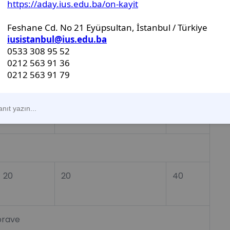
20
20
40
nauka
20
10
30
20
20
40
prave