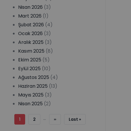
Nisan 2026
(3)
Mart 2026
(1)
Şubat 2026
(4)
Ocak 2026
(3)
Aralık 2025
(3)
Kasım 2025
(8)
Ekim 2025
(5)
Eylül 2025
(10)
Ağustos 2025
(4)
Haziran 2025
(13)
Mayıs 2025
(3)
Nisan 2025
(2)
Sayfalama
…
Şu
1
Sayfa
2
Sonraki
››
Son
Last »
An
Sayfa
Sayfa