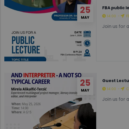
25
FBA public 
14:00
-
F
MAY
Join us for 
25
Guest Lectu
14:00
-
C
MAY
Join us for