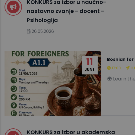
KONKURS za izbor u naučno-
nastavno zvanje - docent -
Psihologija
26.05.2026
11
Bosnian for 
17:00
-
IU
JUNE
🌍 Learn th
KONKURS za izbor u akademska