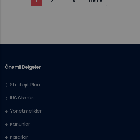
Şu
1
Sayfa
2
Sonraki
››
Son
Last »
An
Sayfa
Sayfa
Kullanılan
Sayfa
Önemli Belgeler
Stratejik Plan
IUS Statüs
Yönetmelikler
Kanunlar
Kararlar