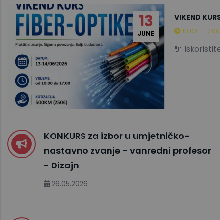
13
VIKEND KURS
10:00 – 17:0
JUNE
🔌 Iskoristit
KONKURS za izbor u umjetničko-
nastavno zvanje - vanredni profesor
- Dizajn
26.05.2026