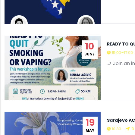
10
READY TO Q
15:00–17:00
JUNE
🚬 Join an 
19
Sarajevo AC
10:30
-
B 
MAY