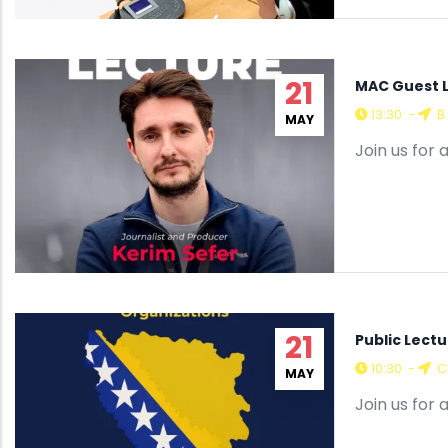
21
MAC Guest L
13:30
-
B 
MAY
Join us for
21
Public Lectu
10:30
-
C
MAY
Join us for