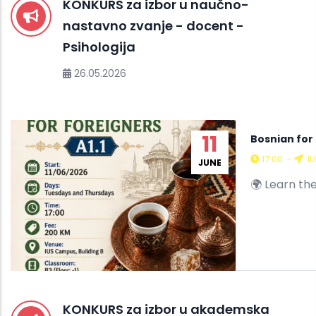
KONKURS za izbor u naučno-
nastavno zvanje - docent -
Psihologija
26.05.2026
11
Bosnian for 
17:00
-
IU
JUNE
🌍 Learn th
KONKURS za izbor u akademska