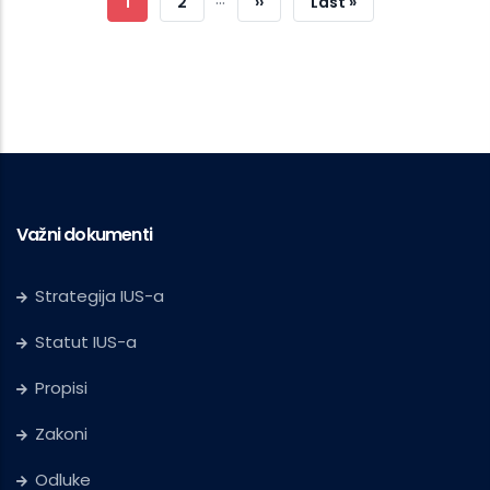
Current
1
Strana
2
Next
››
Last
Last »
Page
Page
Page
Važni dokumenti
Strategija IUS-a
Statut IUS-a
Propisi
Zakoni
Odluke