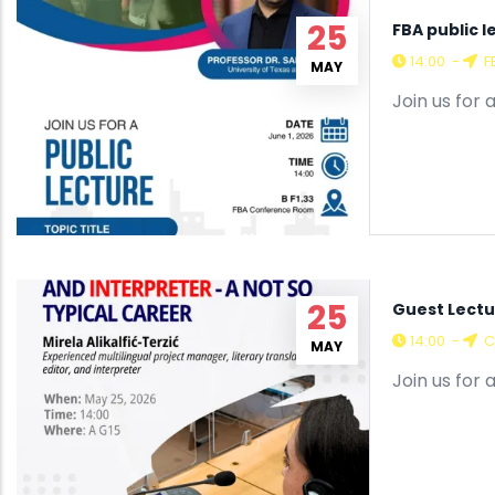
25
FBA public 
14:00
-
F
MAY
Join us for 
25
Guest Lectu
14:00
-
C
MAY
Join us for