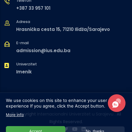
Telefon
+387 33 957 101
Adresa
Hrasnička cesta 15, 71210 Ilidža/Sarajevo
E-mail
admission@ius.edu.ba
Univerzitet
Imenik
We use cookies on this site to enhance your user
experience
If you agree, click the Accept button.
© Copyright
Internacionalni Univerzitet u Sarajevu
. All
More info
Rights Reserved.
Accept
No, thanks