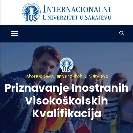
Skip
to
main
content
Internacionalni univerzitet u Sarajevu
Priznavanje Inostranih
Visokoškolskih
Kvalifikacija