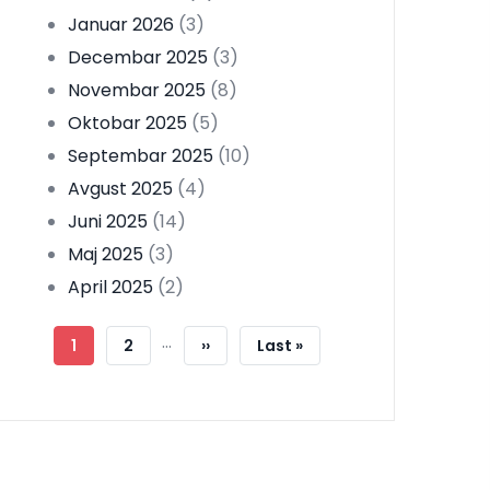
Januar 2026
(3)
Decembar 2025
(3)
Novembar 2025
(8)
Oktobar 2025
(5)
Septembar 2025
(10)
Avgust 2025
(4)
Juni 2025
(14)
Maj 2025
(3)
April 2025
(2)
Pagination
…
Current
1
Strana
2
Next
››
Last
Last »
Page
Page
Page