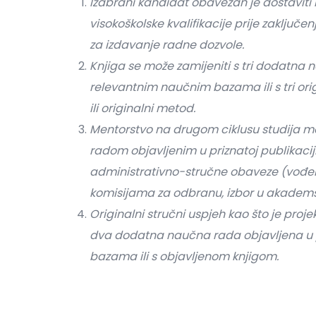
Izabrani kandidat obavezan je dostaviti
visokoškolske kvalifikacije prije zaključ
za izdavanje radne dozvole.
Knjiga se može zamijeniti s tri dodatna
relevantnim naučnim bazama ili s tri or
ili originalni metod.
Mentorstvo na drugom ciklusu studija m
radom objavljenim u priznatoj publikaciji,
administrativno-stručne obaveze (vođenje
komisijama za odbranu, izbor u akademska
Originalni stručni uspjeh kao što je proje
dva dodatna naučna rada objavljena u p
bazama ili s objavljenom knjigom.