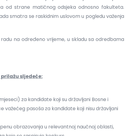
a od strane matičnog odsjeka odnosno fakulteta.
ada smatra se raskidnim uslovom u pogledu važenja
r o radu na određeno vrijeme, u skladu sa odredbama
prilažu sljedeće:
mjeseci) za kandidate koji su državljani Bosne i
e važećeg pasoša za kandidate koji nisu državljani
nu obrazovanja u relevantnoj naučnoj oblasti,
a koje se raspisuje konkurs,