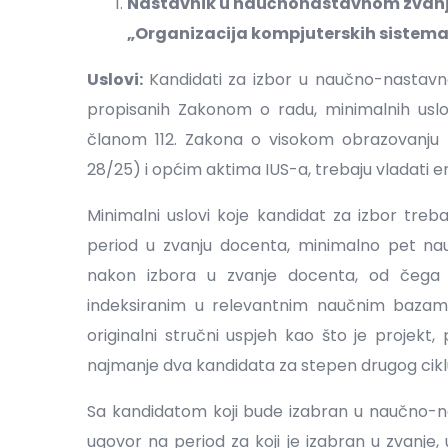
Nastavnik u naučnonastavnom zvanju
„Organizacija kompjuterskih sistema“ 
Uslovi:
Kandidati za izbor u naučno-nastavn
propisanih Zakonom o radu, minimalnih usl
članom 112. Zakona o visokom obrazovanju (
28/25) i općim aktima IUS-a, trebaju vladati e
Minimalni uslovi koje kandidat za izbor treb
period u zvanju docenta, minimalno pet nau
nakon izbora u zvanje docenta, od čega 
indeksiranim u relevantnim naučnim bazama 
originalni stručni uspjeh kao što je projekt,
najmanje dva kandidata za stepen drugog cikl
Sa kandidatom koji bude izabran u naučno-na
ugovor na period za koji je izabran u zvanje,