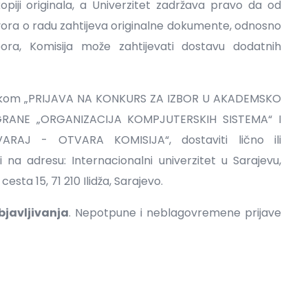
kopiji originala, a Univerzitet zadržava pravo da od
vora o radu zahtijeva originalne dokumente, odnosno
bora, Komisija može zahtijevati dostavu dodatnih
nakom „PRIJAVA NA KONKURS ZA IZBOR U AKADEMSKO
ANE „ORGANIZACIJA KOMPJUTERSKIH SISTEMA“ I
AJ - OTVARA KOMISIJA“, dostaviti lično ili
a adresu: Internacionalni univerzitet u Sarajevu,
esta 15, 71 210 Ilidža, Sarajevo.
javljivanja
. Nepotpune i neblagovremene prijave