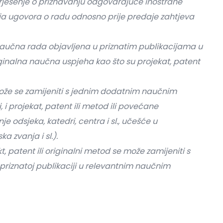
 rješenje o priznavanju odgovarajuće inostrane
enja ugovora o radu odnosno prije predaje zahtjeva
 naučna rada objavljena u priznatim publikacijama u
iginalna naučna uspjeha kao što su projekat, patent
ože se zamijeniti s jednim dodatnim naučnim
 i projekat, patent ili metod ili povećane
 odsjeka, katedri, centra i sl., učešće u
 zvanja i sl.).
kt, patent ili originalni metod se može zamijeniti s
riznatoj publikaciji u relevantnim naučnim