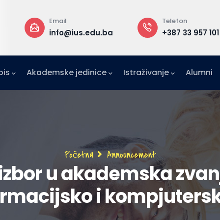
Email
Telefon
a
info@ius.edu.ba
+387 33 957 101
pis
Akademske jedinice
Istraživanje
Alumni
IFE)
zetništvo (IAE-IUS)
Ured za međunarodnu suradnju (IRO)
Breadcrumb
Početna
Announcement
izbor u akademska zvanj
ormacijsko i kompjuters