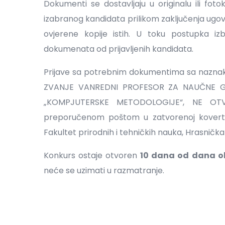
Dokumenti se dostavljaju u originalu ili foto
izabranog kandidata prilikom zaključenja ugo
ovjerene kopije istih. U toku postupka iz
dokumenata od prijavljenih kandidata.
Prijave sa potrebnim dokumentima sa naz
ZVANJE VANREDNI PROFESOR ZA NAUČNE GR
„KOMPJUTERSKE METODOLOGIJE“, NE OTVAR
preporučenom poštom u zatvorenoj koverti n
Fakultet prirodnih i tehničkih nauka, Hrasnička c
Konkurs ostaje otvoren
10 dana od dana ob
neće se uzimati u razmatranje.