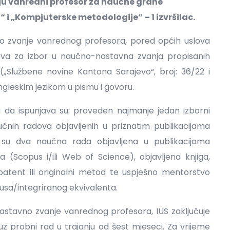
 vanredni profesor za naučne grane
i „Kompjuterske metodologije“ – 1 izvršilac.
o zvanje vanrednog profesora, pored općih uslova
ova za izbor u naučno-nastavna zvanja propisanih
„Službene novine Kantona Sarajevo“, broj: 36/22 i
ngleskim jezikom u pismu i govoru.
a da ispunjava su: proveden najmanje jedan izborni
čnih radova objavljenih u priznatim publikacijama
su dva naučna rada objavljena u publikacijama
(Scopus i/ili Web of Science), objavljena knjiga,
 patent ili originalni metod te uspješno mentorstvo
usa/integriranog ekvivalenta.
stavno zvanje vanrednog profesora, IUS zaključuje
 uz probni rad u trajanju od šest mjeseci. Za vrijeme