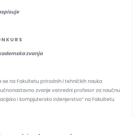
aspisuje
 N K U R S
 akademska zvanja
 se na Fakultetu prirodnih i tehničkih nauka
naučnonastavno zvanje vanredni profesor za naučnu
acijsko i kompjutersko inženjerstvo“ na Fakultetu