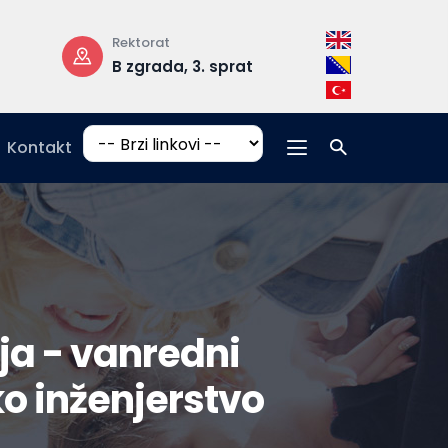
Rektorat
Radno vrijeme
B zgrada, 3. sprat
pon-pet: 08:
17:00
Kontakt
a - vanredni
ko inženjerstvo