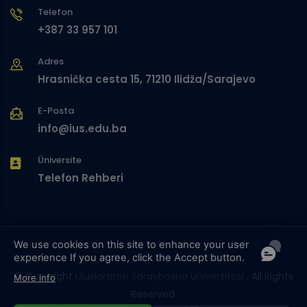
Telefon
+387 33 957 101
Adres
Hrasnička cesta 15, 71210 Ilidža/Sarajevo
E-Posta
info@ius.edu.ba
Üniversite
Telefon Rehberi
We use cookies on this site to enhance your user
experience
If you agree, click the Accept button.
© Copyright
Uluslararası Saraybosna Üniversitesi
. All Rights
More info
Reserved.