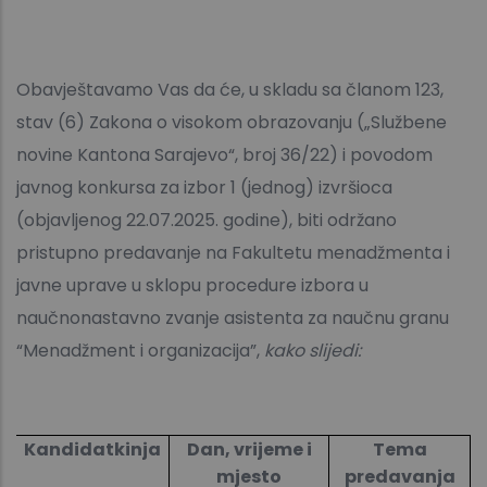
Obavještavamo Vas da će, u skladu sa članom 123,
stav (6) Zakona o visokom obrazovanju („Službene
novine Kantona Sarajevo“, broj 36/22) i povodom
javnog konkursa za izbor 1 (jednog) izvršioca
(objavljenog 22.07.2025. godine), biti održano
pristupno predavanje na Fakultetu menadžmenta i
javne uprave u sklopu procedure izbora u
naučnonastavno zvanje asistenta za naučnu granu
“Menadžment i organizacija”,
kako slijedi:
Kandidatkinja
Dan, vrijeme i
Tema
mjesto
predavanja