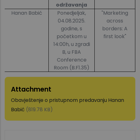
održavanja
Hanan Babić
Ponedjeljak,
"Marketing
04.08.2025.
across
godine, s
borders: A
početkom u
first look"
14:00h, u zgradi
B, u FBA
Conference
Room (B.F1.35)
Attachment
Obavještenje o pristupnom predavanju Hanan
Babić
(819.78 KB)