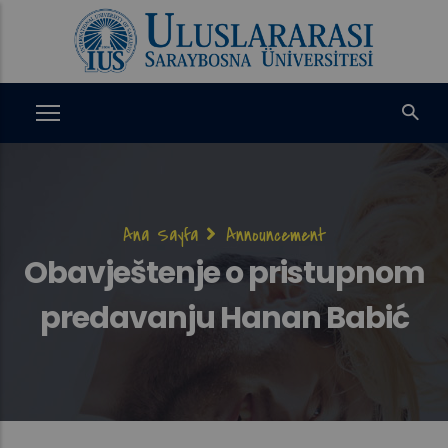
Ana
içeriğe
atla
Sayfa
Ana Sayfa
Announcement
yolu
Obavještenje o pristupnom
predavanju Hanan Babić