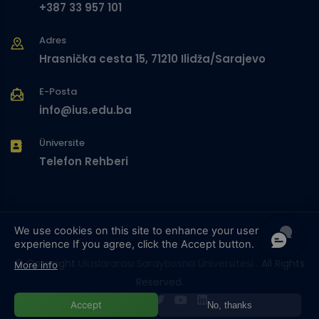
+387 33 957 101
Adres
Hrasnička cesta 15, 71210 Ilidža/Sarajevo
E-Posta
info@ius.edu.ba
Üniversite
Telefon Rehberi
We use cookies on this site to enhance your user
experience
If you agree, click the Accept button.
© Copyright
Uluslararası Saraybosna Üniversitesi
. All Rights
More info
Reserved.
Accept
No, thanks