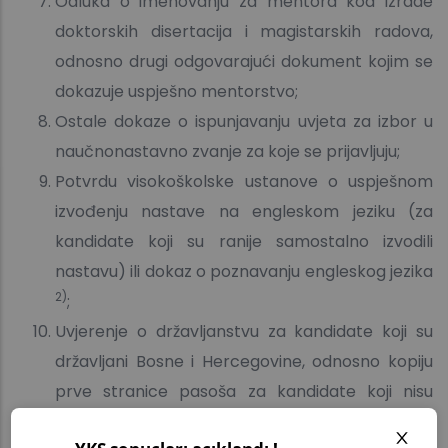
Odluka o imenovanju za mentora kod izrade
doktorskih disertacija i magistarskih radova,
odnosno drugi odgovarajući dokument kojim se
dokazuje uspješno mentorstvo;
Ostale dokaze o ispunjavanju uvjeta za izbor u
naučnonastavno zvanje za koje se prijavljuju;
Potvrdu visokoškolske ustanove o uspješnom
izvođenju nastave na engleskom jeziku (za
kandidate koji su ranije samostalno izvodili
nastavu) ili dokaz o poznavanju engleskog jezika
2)
;
Uvjerenje o državljanstvu za kandidate koji su
državljani Bosne i Hercegovine, odnosno kopiju
prve stranice pasoša za kandidate koji nisu
državljani Bosne i Hercegovine;