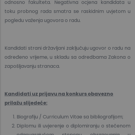
odnosno fakulteta. Negativna ocjena kandidata u
toku probnog rada smatra se raskidnim uvjetom u
pogledu važenja ugovora o radu.
Kandidati strani državljani zaključuju ugovor o radu na
određeno vrijeme, u skladu sa odredbama Zakona o
zapošljavanju stranaca.
Kandidati uz prijavu na konkurs obavezno
prilažu slijedeće:
Biografiju / Curriculum Vitae sa bibliografijom;
Diplomu ili uvjerenje o diplomiranju o stečenom
odgovarajućem stepenu obrazovanja u