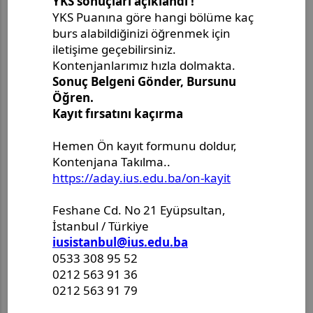
__________________
1)
Izabrani kandidat obavezan je dostaviti rješenje o
priznavanju diplome prije zaključenja ugovora o radu
odnosno prije predaje zahtjeva za izdavanje radne dozvole.
2)
Nije potrebno za kandidate kojima je engleski jezik maternji,
odnosno koji su stekli diplomu na visokoškolskim
ustanovama na kojima se nastava odvija na engleskom
jeziku.
Dokumenti se dostavljaju u originalu ili fotokopiji
originala, a Univerzitet zadržava pravo da od
izabranog nastavnika prilikom zaključenja ugovora o
radu zahtjeva originalne dokumente odnosno