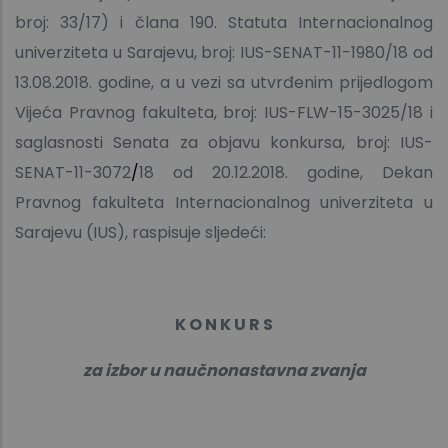
broj: 33/17) i
člana 190. Statuta Internacionalnog
univerziteta u Sarajevu, broj: IUS-SENAT-11-1980/18 od
13.08.2018. godine
, a u vezi sa utvrđenim prijedlogom
Vijeća Pravnog fakulteta, broj:
IUS-FLW-15-3025/18
i
saglasnosti Senata za objavu konkursa, broj: IUS-
SENAT-11-3072
/
18 od 20.12.2018. godine, Dekan
Pravnog fakulteta Internacionalnog univerziteta u
Sarajevu (IUS), raspisuje sljedeći:
K O N K U R S
za izbor u naučnonastavna zvanja