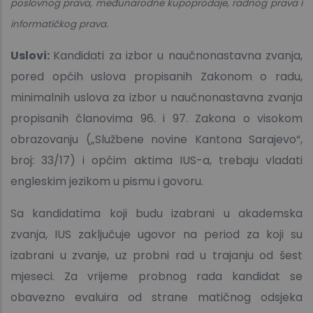
poslovnog prava, međunarodne kupoprodaje, radnog prava i
informatičkog prava.
Uslovi:
Kandidati za izbor u naučnonastavna zvanja,
pored općih uslova propisanih Zakonom o radu,
minimalnih uslova za izbor u naučnonastavna zvanja
propisanih članovima 96. i 97. Zakona o visokom
obrazovanju („Službene novine Kantona Sarajevo“,
broj: 33/17) i općim aktima IUS-a, trebaju vladati
engleskim jezikom u pismu i govoru.
Sa kandidatima koji budu izabrani u akademska
zvanja, IUS zaključuje ugovor na period za koji su
izabrani u zvanje, uz probni rad u trajanju od šest
mjeseci. Za vrijeme probnog rada kandidat se
obavezno evaluira od strane matičnog odsjeka