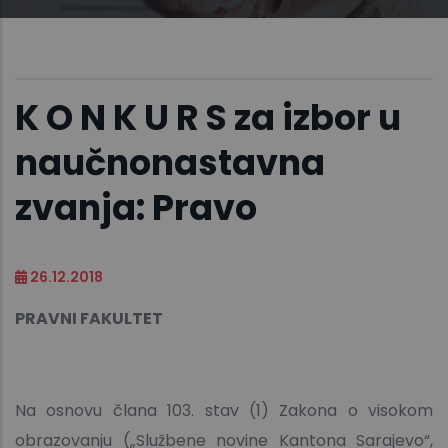
K O N K U R S za izbor u
naučnonastavna
zvanja: Pravo
26.12.2018
PRAVNI FAKULTET
Na osnovu člana 103. stav (1) Zakona o visokom
obrazovanju („Službene novine Kantona Sarajevo“,