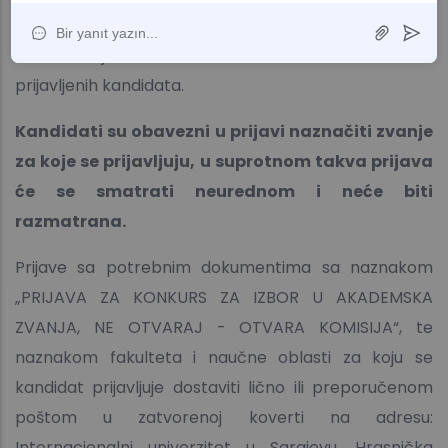
ovjerene kopije istih. U toku postupka izbora, Komisija
može zahtjevati dostavu dodatnih dokumenata od
prijavljenih kandidata.
Kandidati su obavezni u prijavi naznačiti zvanje
za koje se prijavljuju, u suprotnom takva prijava
će se smatrati neurednom i neće biti
razmatrana.
Prijave sa potrebnim dokumentima sa naznakom
„PRIJAVA ZA KONKURS ZA IZBOR U AKADEMSKA
ZVANJA, NE OTVARAJ - OTVARA KOMISIJA“, te
naznakom fakulteta i naučne oblasti za koju se
kandidat prijavljuje dostaviti lično ili preporučenom
poštom u zatvorenoj koverti na adresu:
Internacionalni univerzitet u Sarajevu, Hrasnička