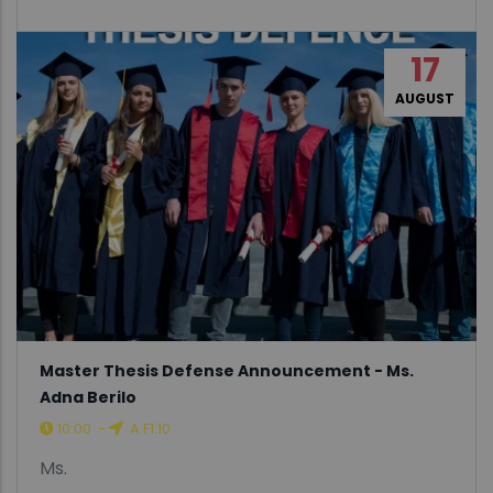
17
AUGUST
Master Thesis Defense Announcement - Ms.
Adna Berilo
10:00
-
A F1.10
Ms.