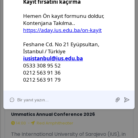
25
JULY
Ummatics Annual Conference 2026
14:00
-
Red Amphitheater
The International University of Sarajevo (IUS), in