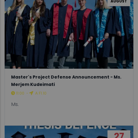
AUGUST
Master's Project Defense Announcement - Ms.
Merjem Kudeimati
11:00
-
A F1.10
Ms.
27