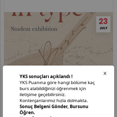
23
JULY
Student Exhibition: Sevdah in Type
20:00
-
Svrzo's House – Museum of Sarajevo
Join us for the opening of&nbsp;Sevdah in Type,
a student exhibition