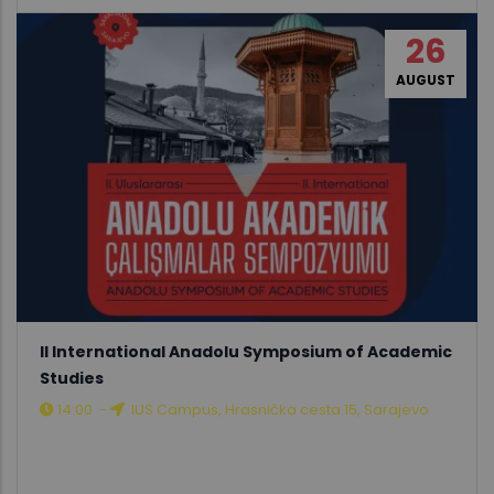
26
AUGUST
II International Anadolu Symposium of Academic
Studies
14:00
-
IUS Campus, Hrasnička cesta 15, Sarajevo