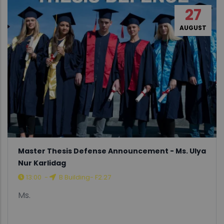
27
AUGUST
Master Thesis Defense Announcement - Ms. Ulya
Nur Karlidag
13:00
-
B Building- F2.27
Ms.