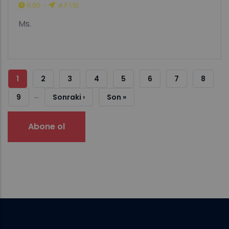
11:00
-
A F.1.10
Ms.
Sayfalama
Şu
1
Sayfa
2
Sayfa
3
Sayfa
4
Sayfa
5
Sayfa
6
Sayfa
7
Sayfa
8
…
An
Sayfa
9
Sonraki
Sonraki ›
Son
Son »
Kullanılan
Sayfa
Sayfa
Abone ol
Sayfa