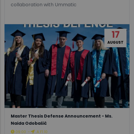
collaboration with Ummatic
17
AUGUST
Master Thesis Defense Announcement - Ms.
Naida Odobašić
09:00
-
A F1.10