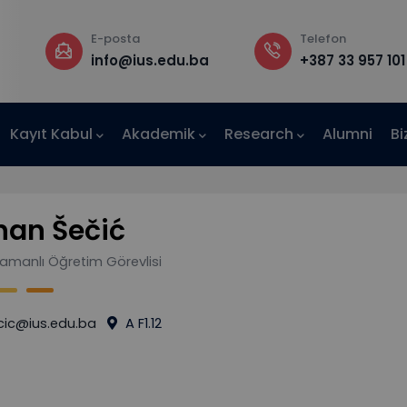
E-posta
Telefon
a
info@ius.edu.ba
+387 33 957 101
Kayıt Kabul
Akademik
Research
Alumni
Bi
AE-IUS)
nan Šečić
Zamanlı Öğretim Görevlisi
cic@ius.edu.ba
A F1.12