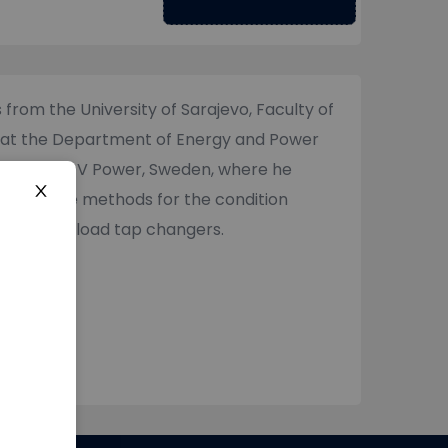
from the University of Sarajevo, Faculty of
ing at the Department of Energy and Power
 been with DV Power, Sweden, where he
n-invasive methods for the condition
s, and on-load tap changers.