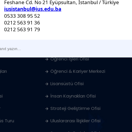
İdari Birimler
Genel Sekreterlik Ofisi
Öğrenci İşleri Ofisi
ları
Öğrenci & Kariyer Merkezi
Lisansüstü Ofisi
si
İnsan Kaynakları Ofisi
r
Strateji Geliştirme Ofisi
s Turu
Uluslararası İlişkiler Ofisi