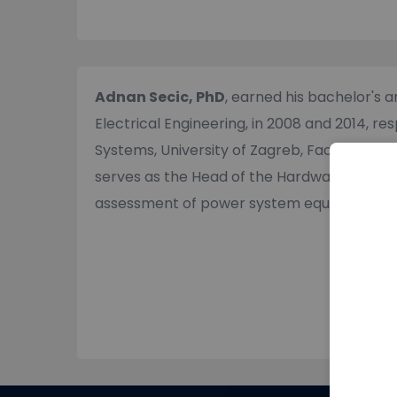
Adnan Secic, PhD
, earned his bachelor's 
Electrical Engineering, in 2008 and 2014, r
Systems, University of Zagreb, Faculty of 
serves as the Head of the Hardware R&D dep
assessment of power system equipment, wit