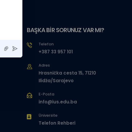
BAŞKA BİR SORUNUZ VAR MI?
Telefon
+387 33 957 101
Adres
Hrasnička cesta 15, 71210
Ilidža/Sarajevo
E-Posta
info@ius.edu.ba
Üniversite
Telefon Rehberi