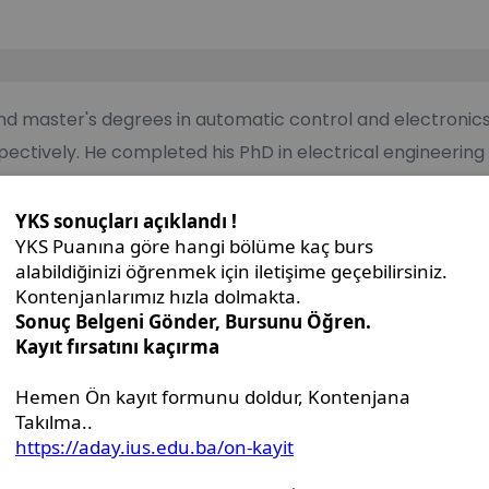
and master's degrees in automatic control and electronics 
espectively. He completed his PhD in electrical engineer
Electrical Engineering and Computing. Since 2008, he has
artment. His research interests include invasive and no
h a focus on high-voltage circuit breakers, transformer