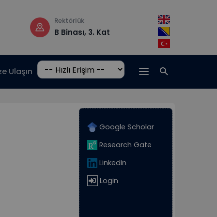
Rektörlük
Çalışma saatler
B Binası, 3. Kat
Pzt-Cm: 08:3
17:00
ze Ulaşın
Google Scholar
Research Gate
LinkedIn
Login