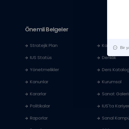
Önemli Belgeler
Stratejik Plan
Kayıt Kabul
IUS Statüs
Denklik
Yönetmelikler
Ders Katalog
Kanunlar
Kurumsal
Kararlar
Sanat Galeri
Politikalar
IUS'ta Kariye
Raporlar
Sanal Kampü