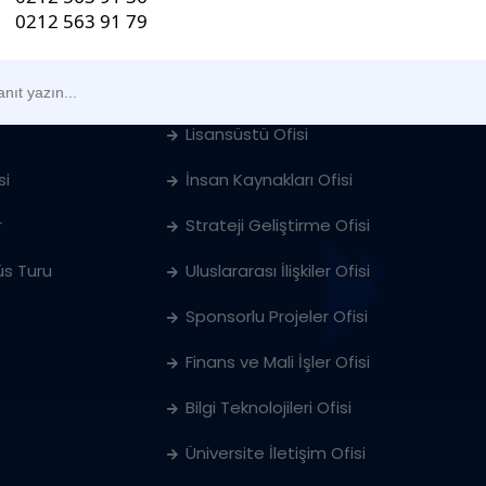
Öğrenci İşleri Ofisi
ları
Öğrenci & Kariyer Merkezi
Lisansüstü Ofisi
si
İnsan Kaynakları Ofisi
r
Strateji Geliştirme Ofisi
s Turu
Uluslararası İlişkiler Ofisi
Sponsorlu Projeler Ofisi
Finans ve Mali İşler Ofisi
Bilgi Teknolojileri Ofisi
Üniversite İletişim Ofisi