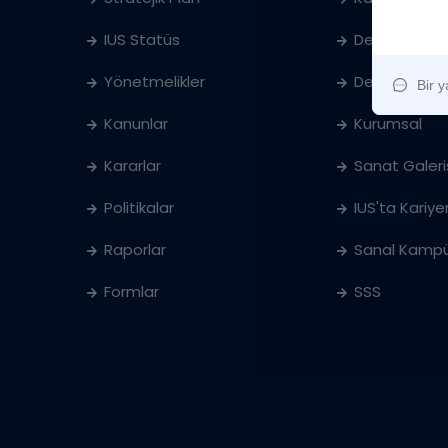
IUS Statüs
Denklik
Yönetmelikler
Ders Katalog
Kanunlar
Kurumsal
Kararlar
Sanat Galeri
Politikalar
IUS'ta Kariye
Raporlar
Sanal Kampü
Formlar
SSS