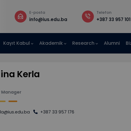
E-posta
Telefon
a
info@ius.edu.ba
+387 33 957 101
Kayıt Kabul
Akademik
Research
Alumni
Bi
AE-IUS)
na Kerla
y Manager
rla@ius.edu.ba
+387 33 957 176