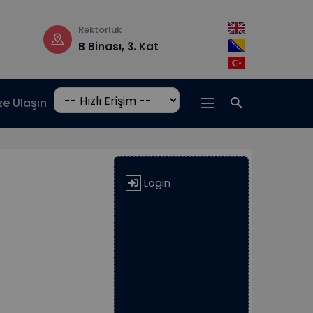
Rektörlük
Çalışma saatler
B Binası, 3. Kat
Pzt-Cm: 08:3
17:00
ze Ulaşın
Login