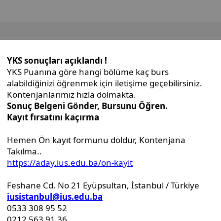
İdari Birimler
Genel Sekreterlik Ofisi