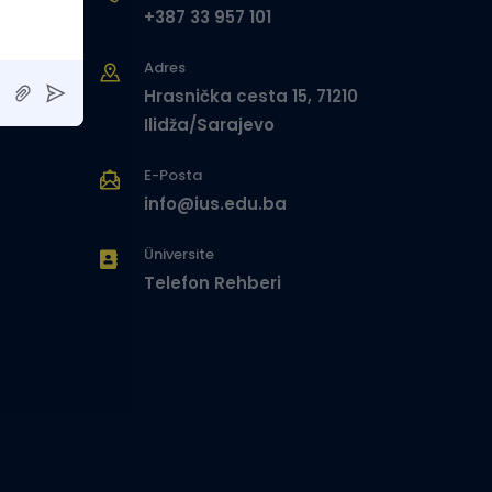
+387 33 957 101
Adres
Hrasnička cesta 15, 71210
Ilidža/Sarajevo
E-Posta
info@ius.edu.ba
Üniversite
Telefon Rehberi