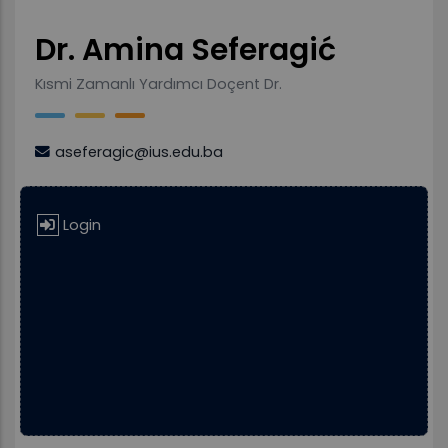
Dr. Amina Seferagić
Kısmi Zamanlı Yardımcı Doçent Dr.
aseferagic@ius.edu.ba
Login