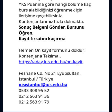
Yönetmelikler
Kanunlar
Kararlar
Politikalar
Raporlar
Formlar
Kayıt Kabul
Denklik
Ders Katalogları
Kurumsal
Sanat Galerisi