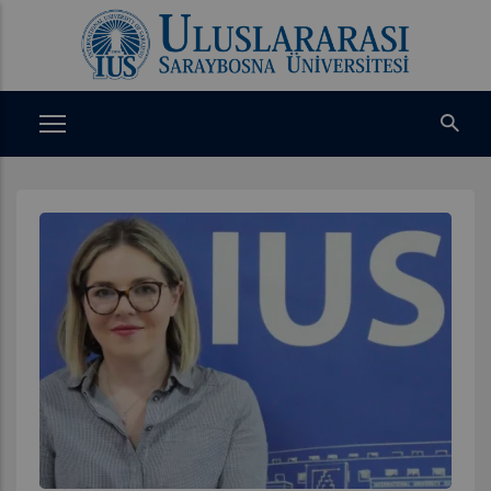
Ana
içeriğe
atla