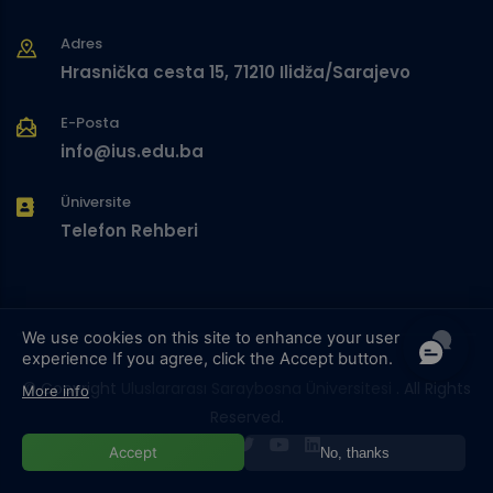
Adres
Hrasnička cesta 15, 71210 Ilidža/Sarajevo
E-Posta
info@ius.edu.ba
Üniversite
Telefon Rehberi
We use cookies on this site to enhance your user
experience
If you agree, click the Accept button.
© Copyright
Uluslararası Saraybosna Üniversitesi
. All Rights
More info
Reserved.
Accept
No, thanks