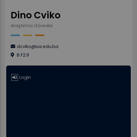
Dino Cviko
Araştırma Görevlisi
dcviko@ius.edu.ba
B F2.9
Login