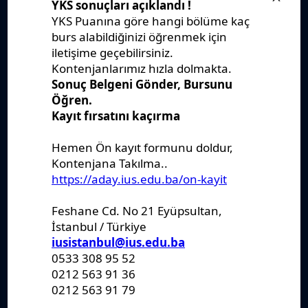
Yönetmelikler
Kanunlar
Kararlar
Politikalar
Raporlar
Formlar
Kayıt Kabul
Denklik
Ders Katalogları
Kurumsal