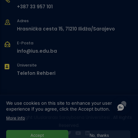
+387 33 957 101
Adres
Hrasnička cesta 15, 71210 Ilidža/Sarajevo
E-Posta
info@ius.edu.ba
Üniversite
Telefon Rehberi
We use cookies on this site to enhance your user
experience
If you agree, click the Accept button.
© Copyright
Uluslararası Saraybosna Üniversitesi
. All Rights
More info
Reserved.
Accept
No, thanks