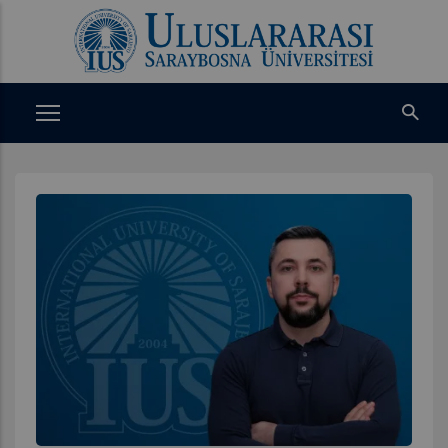
Ana
içeriğe
atla