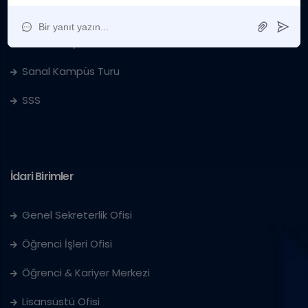
Sanat Galerisi
IUS'ta Kariyer
Sanal Kampüs Turu
SSS
İdari Birimler
Genel Sekreterlik Ofisi
Öğrenci İşleri Ofisi
Öğrenci & Kariyer Merkezi
Lisansüstü Ofisi