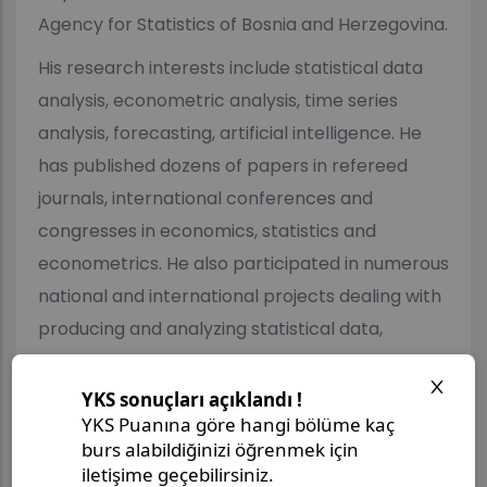
Agency for Statistics of Bosnia and Herzegovina.
His research interests include statistical data
analysis, econometric analysis, time series
analysis, forecasting, artificial intelligence. He
has published dozens of papers in refereed
journals, international conferences and
congresses in economics, statistics and
econometrics. He also participated in numerous
national and international projects dealing with
producing and analyzing statistical data,
modelling.