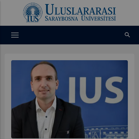
Ana
içeriğe
atla