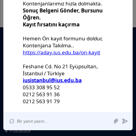
Önemli Belgeler
Stratejik Plan
IUS Statüs
Yönetmelikler
Kanunlar
Kararlar
Politikalar