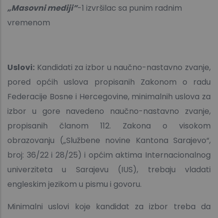
„Masovni mediji”
-1 izvršilac sa punim radnim
vremenom
Uslovi:
Kandidati za izbor u naučno-nastavno zvanje,
pored općih uslova propisanih Zakonom o radu
Federacije Bosne i Hercegovine, minimalnih uslova za
izbor u gore navedeno naučno-nastavno zvanje,
propisanih članom 112. Zakona o visokom
obrazovanju („Službene novine Kantona Sarajevo“,
broj: 36/22 i 28/25) i općim aktima Internacionalnog
univerziteta u Sarajevu (IUS), trebaju vladati
engleskim jezikom u pismu i govoru.
Minimalni uslovi koje kandidat za izbor treba da