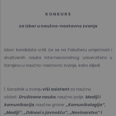
K O N K U R S
za izbor u naučno-nastavno zvanje
Izbor kandidata vršit će se na Fakultetu umjetnosti i
društvenih nauka Internacionalnog univerziteta u
Sarajevu u naučno-nastavno zvanje, kako slijedi:
1. Saradnik u zvanju
viši asistent
za naučnu
oblast:
Društvene nauke
,
naučno polje:
Mediji i
komunikacija
,
naučne grane:
„Komunikologija”,
„Mediji”, „Odnosi s javnošću”, „Novinarstvo” i