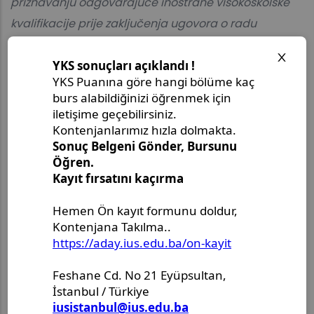
priznavanju odgovarajuće inostrane visokoškolske
kvalifikacije prije zaključenja ugovora o radu
odnosno prije predaje zahtjeva za izdavanje radne
dozvole.
Prilikom izbora u zvanje, prednost imaju kandidati sa
iskustvom na predmetima usko vezanim za
grane:
„Komunikologija”, „Mediji”, „Odnosi s
javnošću”, „Novinarstvo” i „
Masovni mediji”
i
sa iskustvom na visokoškolskoj ustanovi.
Dokumenti se dostavljaju u originalu ili fotokopiji
originala, a Univerzitet zadržava pravo da od
izabranog kandidata prilikom zaključenja ugovora o
radu zahtijeva originalne dokumente odnosno