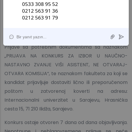
ovjerene kopije istih. U toku postupka izbora, Komisija
može zahtijevati dostavu dodatnih dokumenata od
prijavljenih kandidata. Univerzitet zadržava pravo da
u bilo kojem trenutku poništi konkurs.
Prijave sa potrebnim dokumentima sa naznakom
„PRIJAVA NA KONKURS ZA IZBOR U NAUČNO-
NASTAVNO ZVANJE VIŠI ASISTENT, NE OTVARAJ-
OTVARA KOMISIJA“, te naznakom fakulteta za koji se
kandidat prijavljuje dostaviti lično ili preporučenom
poštom u zatvorenoj koverti na adresu:
Internacionalni univerzitet u Sarajevu, Hrasnička
cesta 15, 71 210 Ilidža, Sarajevo.
Konkurs ostaje otvoren 7 dana od dana objavljivanja.
Nepotpune i neblagovremene prijave se neće