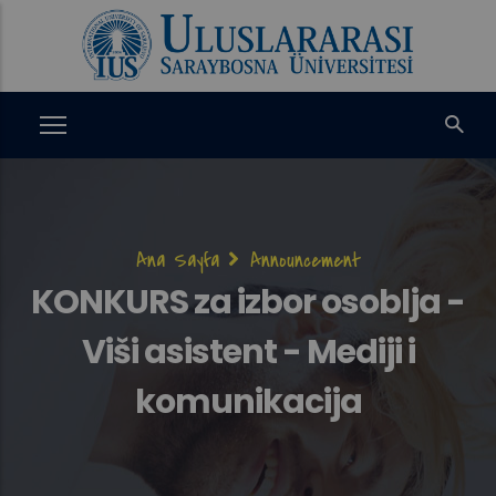
Ana
içeriğe
atla
Sayfa
Ana Sayfa
Announcement
yolu
KONKURS za izbor osoblja -
Viši asistent - Mediji i
komunikacija