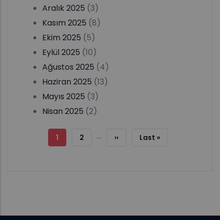
Aralık 2025
(3)
Kasım 2025
(8)
Ekim 2025
(5)
Eylül 2025
(10)
Ağustos 2025
(4)
Haziran 2025
(13)
Mayıs 2025
(3)
Nisan 2025
(2)
Sayfalama
…
Şu
1
Sayfa
2
Sonraki
››
Son
Last »
An
Sayfa
Sayfa
Kullanılan
Sayfa