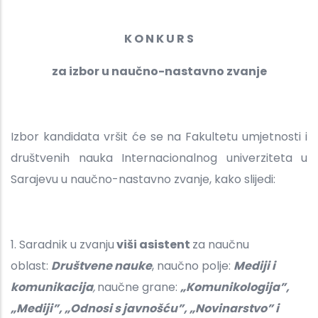
K O N K U R S
za izbor u naučno-nastavno zvanje
Izbor kandidata vršit će se na Fakultetu umjetnosti i
društvenih nauka Internacionalnog univerziteta u
Sarajevu u naučno-nastavno zvanje, kako slijedi:
1. Saradnik u zvanju
viši asistent
za naučnu
oblast:
Društvene nauke
,
naučno polje:
Mediji i
komunikacija
,
naučne grane:
„Komunikologija”,
„Mediji”, „Odnosi s javnošću”, „Novinarstvo” i