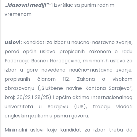
„Masovni mediji”
-1 izvršilac sa punim radnim
vremenom
Uslovi:
Kandidati za izbor u naučno-nastavno zvanje,
pored općih uslova propisanih Zakonom o radu
Federacije Bosne i Hercegovine, minimalnih uslova za
izbor u gore navedeno naučno-nastavno zvanje,
propisanih članom 112. Zakona o visokom
obrazovanju („Službene novine Kantona Sarajevo“,
broj: 36/22 i 28/25) i općim aktima Internacionalnog
univerziteta u Sarajevu (IUS), trebaju vladati
engleskim jezikom u pismu i govoru.
Minimalni uslovi koje kandidat za izbor treba da