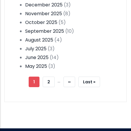
December 2025
(3)
November 2025
(8)
October 2025
(5)
September 2025
(10)
August 2025
(4)
July 2025
(3)
June 2025
(14)
May 2025
(3)
Pagination
…
Current
1
Page
2
Next
››
Last
Last »
Page
Page
Page