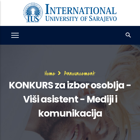
Skip
to
main
content
Breadcrumb
Home
Announcement
KONKURS za izbor osoblja -
Viši asistent - Mediji i
komunikacija