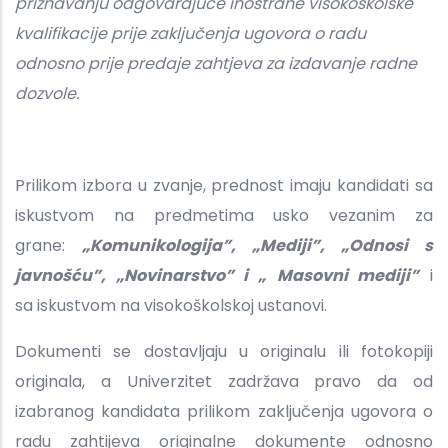
priznavanju odgovarajuće inostrane visokoškolske
kvalifikacije prije zaključenja ugovora o radu
odnosno prije predaje zahtjeva za izdavanje radne
dozvole.
Prilikom izbora u zvanje, prednost imaju kandidati sa
iskustvom na predmetima usko vezanim za
grane:
„Komunikologija”, „Mediji”, „Odnosi s
javnošću”, „Novinarstvo” i „
Masovni mediji”
i
sa iskustvom na visokoškolskoj ustanovi.
Dokumenti se dostavljaju u originalu ili fotokopiji
originala, a Univerzitet zadržava pravo da od
izabranog kandidata prilikom zaključenja ugovora o
radu zahtijeva originalne dokumente odnosno