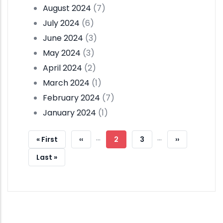
August 2024
(7)
July 2024
(6)
June 2024
(3)
May 2024
(3)
April 2024
(2)
March 2024
(1)
February 2024
(7)
January 2024
(1)
Pagination
…
…
First
« First
Previous
‹‹
Current
2
Page
3
Next
››
Page
Page
Page
Page
Last
Last »
Page