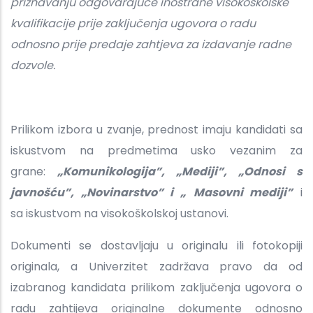
priznavanju odgovarajuće inostrane visokoškolske
kvalifikacije prije zaključenja ugovora o radu
odnosno prije predaje zahtjeva za izdavanje radne
dozvole.
Prilikom izbora u zvanje, prednost imaju kandidati sa
iskustvom na predmetima usko vezanim za
grane:
„Komunikologija”, „Mediji”, „Odnosi s
javnošću”, „Novinarstvo” i „
Masovni mediji”
i
sa iskustvom na visokoškolskoj ustanovi.
Dokumenti se dostavljaju u originalu ili fotokopiji
originala, a Univerzitet zadržava pravo da od
izabranog kandidata prilikom zaključenja ugovora o
radu zahtijeva originalne dokumente odnosno