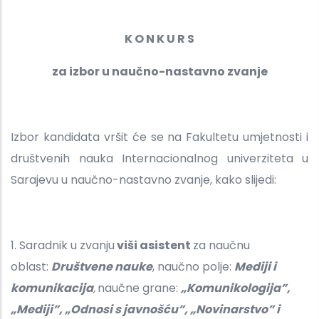
K O N K U R S
za izbor u naučno-nastavno zvanje
Izbor kandidata vršit će se na Fakultetu umjetnosti i
društvenih nauka Internacionalnog univerziteta u
Sarajevu u naučno-nastavno zvanje, kako slijedi:
1. Saradnik u zvanju
viši asistent
za naučnu
oblast:
Društvene nauke
,
naučno polje:
Mediji i
komunikacija
,
naučne grane:
„Komunikologija”,
„Mediji”, „Odnosi s javnošću”, „Novinarstvo” i