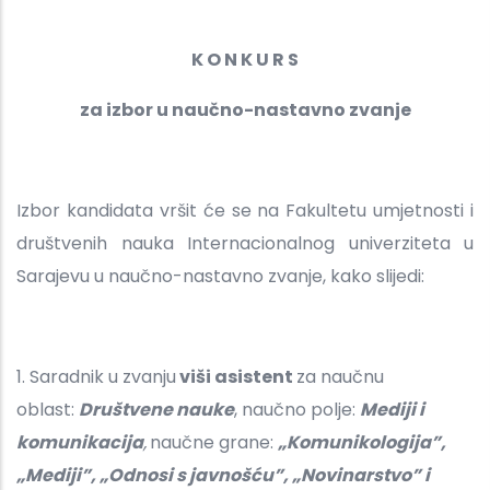
K O N K U R S
za izbor u naučno-nastavno zvanje
Izbor kandidata vršit će se na Fakultetu umjetnosti i
društvenih nauka Internacionalnog univerziteta u
Sarajevu u naučno-nastavno zvanje, kako slijedi:
1. Saradnik u zvanju
viši asistent
za naučnu
oblast:
Društvene nauke
,
naučno polje:
Mediji i
komunikacija
,
naučne grane:
„Komunikologija”,
„Mediji”, „Odnosi s javnošću”, „Novinarstvo” i