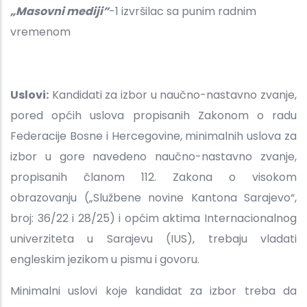
„Masovni mediji”
-1 izvršilac sa punim radnim
vremenom
Uslovi:
Kandidati za izbor u naučno-nastavno zvanje,
pored općih uslova propisanih Zakonom o radu
Federacije Bosne i Hercegovine, minimalnih uslova za
izbor u gore navedeno naučno-nastavno zvanje,
propisanih članom 112. Zakona o visokom
obrazovanju („Službene novine Kantona Sarajevo“,
broj: 36/22 i 28/25) i općim aktima Internacionalnog
univerziteta u Sarajevu (IUS), trebaju vladati
engleskim jezikom u pismu i govoru.
Minimalni uslovi koje kandidat za izbor treba da