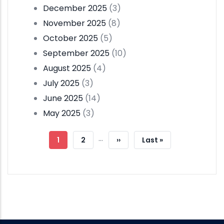
December 2025
(3)
November 2025
(8)
October 2025
(5)
September 2025
(10)
August 2025
(4)
July 2025
(3)
June 2025
(14)
May 2025
(3)
Pagination
…
Current
1
Page
2
Next
››
Last
Last »
Page
Page
Page