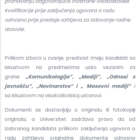
priznavanju odgovarajuće inostrane visokoškolske
kvalifikacije prije zaključenja ugovora o radu
odnosno prije predaje zahtjeva za izdavanje radne
dozvole.
Prilikom izbora u zvanje, prednost imaju kandidati sa
iskustvom na predmetima usko vezanim za
grane:
„Komunikologija”, „Mediji”, „Odnosi s
javnošću”, „Novinarstvo” i „
Masovni mediji”
i
sa iskustvom na visokoškolskoj ustanovi.
Dokumenti se dostavljaju u originalu ili fotokopiji
originala, a Univerzitet zadržava pravo da od
izabranog kandidata prilikom zaključenja ugovora o
radu zahtijeva originalne dokumente odnosno