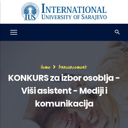
Skip
to
main
content
Breadcrumb
Home
Announcement
KONKURS za izbor osoblja -
Viši asistent - Mediji i
komunikacija