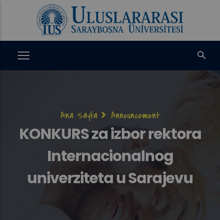
Ana
içeriğe
atla
Sayfa
Ana Sayfa
Announcement
yolu
KONKURS za izbor rektora
Internacionalnog
univerziteta u Sarajevu