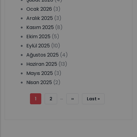
Ocak 2026
(3)
Aralık 2025
(3)
Kasım 2025
(8)
Ekim 2025
(5)
Eylül 2025
(10)
Ağustos 2025
(4)
Haziran 2025
(13)
Mayıs 2025
(3)
Nisan 2025
(2)
Sayfalama
…
Şu
1
Sayfa
2
Sonraki
››
Son
Last »
An
Sayfa
Sayfa
Kullanılan
Sayfa