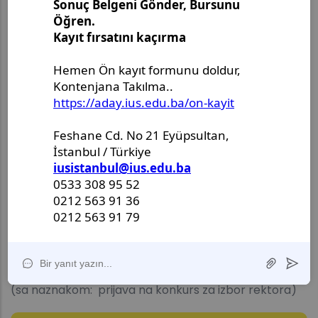
Dokumenta se dostavljaju u originalu ili ovjerenoj
kopiji.
Konkurs ostaje otvoren 15 dana od dana objave na
internet stranici IUS.
Neblagovremene i nepotpune prijave neće se
uzimati u razmatranje.
Prijave na konkurs sa potrebnim prilozima dostaviti,
lično ili poštom preporučeno, na adresu:
Hrasnička cesta 15, 71210 Ilidža - Sarajevo
(sa naznakom: prijava na konkurs za izbor rektora)