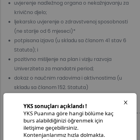
uvjerenje nadležnog organa o nekažnjavanju za
krivično djelo;
ljekarsko uvjerenje o zdravstvenoj sposobnosti
(ne starije od 6 mjeseci)*
potpisana izjava (u skladu sa članom 41 stav 6
Statuta); i
pozitivno mišljenje na plan i viziju razvoja
Univerziteta za mandatni period;
dokaz o naučnim radovima i aktivnostima (u
skladu sa članom 152. Statuta)
Plan i vizija razvoja IUS.
_________________________________
*Ne dostavlja kandidat koji je obavio sistematski
pregled u tekućoj akademskoj godini.